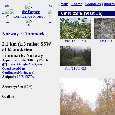
N
{
Main
|
Search
|
Countries
|
Inform
NW
NE
69°N 23°E (visit #5)
W
E
SW
SE
S
Norway
:
Finnmark
#6: [12-Jul-24]
#3: [18-Jul
2.1 km (1.3 miles) SSW
of Kautokeino,
Finnmark, Norway
Approx. altitude: 380 m (1246 ft)
(
[?]
maps:
Google
MapQuest
#1: [24-Jul-02]
OpenStreetMap
ConfluenceNavigator
)
Antipode:
69°S 157°W
Accuracy: 6 m (19 ft)
Quality: