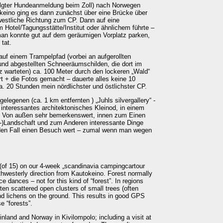
folgter Hundeanmeldung beim Zoll) nach Norwegen
keino ging es dann zunächst über eine Brücke über
westliche Richtung zum CP. Dann auf eine
 Hotel/Tagungsstätte/Institut oder ähnlichem führte –
man konnte gut auf dem geräumigen Vorplatz parken,
tat.
 auf einem Trampelpfad (vorbei an aufgerollten
und abgestellten Schneeräumschilden, die dort im
z warteten) ca. 100 Meter durch den lockeren „Wald“
t + die Fotos gemacht – dauerte alles keine 10
. 20 Stunden mein nördlichster und östlichster CP.
legenen (ca. 1 km entfernten ) „Juhls silvergallery“ -
n interessantes architektonisches Kleinod, in einem
t. Von außen sehr bemerkenswert, innen zum Einen
s-)Landschaft und zum Anderen interessante Dinge
den Fall einen Besuch wert – zumal wenn man wegen
 (of 15) on our 4-week „scandinavia campingcartour
outhwesterly direction from Kautokeino. Forest normally
e dances – not for this kind of “forest”. In regions
ften scattered open clusters of small trees (often
and lichens on the ground. This results in good GPS
e “forests”.
land and Norway in Kivilompolo; including a visit at