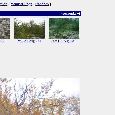
ation
|
Member Page
|
Random
}
(secondary)
-09]
#4: [24-Aug-08]
#2: [19-Aug-08]