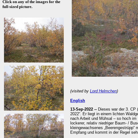
Click on any of the images for the
full-sized picture.
(visited by
Lord Helmchen
)
English
13-Sep-2022 --
Dieses war der 3. CP 
2022“. Er liegt in einem lichten Wald
nach Arbeit und Mühsal – so hoch im 
lockerer, relativ niedriger Baum- / 
kleingewachsenes „Beerengestrüpp“ m
Empfang und kommt in der Regel sehr 