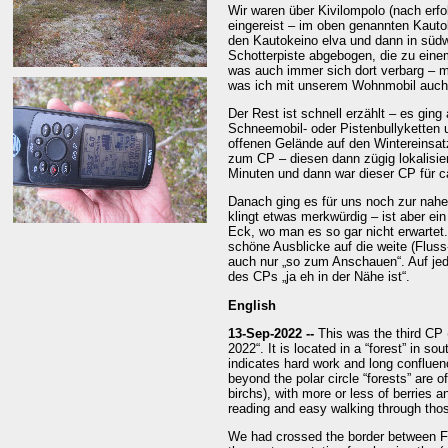
Wir waren über Kivilompolo (nach er
eingereist – im oben genannten Kauto
den Kautokeino elva und dann in süd
Schotterpiste abgebogen, die zu einem
was auch immer sich dort verbarg – 
was ich mit unserem Wohnmobil auch 
Der Rest ist schnell erzählt – es ging
Schneemobil- oder Pistenbullyketten 
offenen Gelände auf den Wintereinsat
zum CP – diesen dann zügig lokalisier
Minuten und dann war dieser CP für ca
Danach ging es für uns noch zur nahege
klingt etwas merkwürdig – ist aber ei
Eck, wo man es so gar nicht erwarte
schöne Ausblicke auf die weite (Flus
auch nur „so zum Anschauen“. Auf je
des CPs „ja eh in der Nähe ist“.
English
13-Sep-2022 --
This was the third CP
2022“. It is located in a “forest” in s
indicates hard work and long confluenc
beyond the polar circle “forests” are o
birchs), with more or less of berries 
reading and easy walking through thos
We had crossed the border between Fin