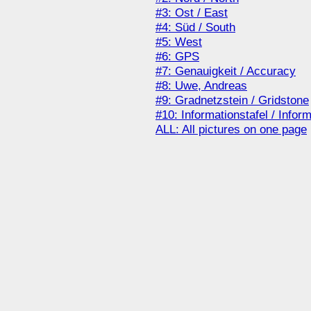
#3: Ost / East
#4: Süd / South
#5: West
#6: GPS
#7: Genauigkeit / Accuracy
#8: Uwe, Andreas
#9: Gradnetzstein / Gridstone
#10: Informationstafel / Infor
ALL: All pictures on one page