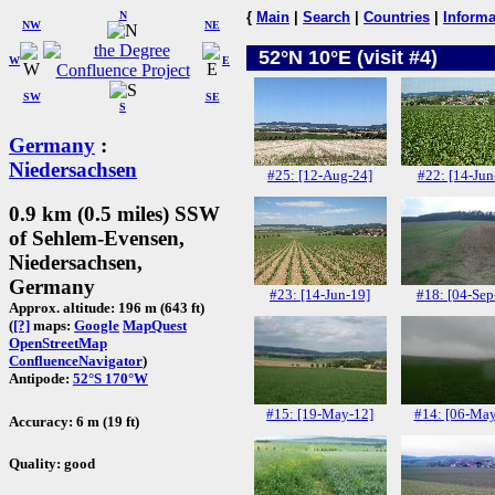
N
{
Main
|
Search
|
Countries
|
Informa
NW
NE
52°N 10°E (visit #4)
W
E
SW
SE
S
Germany
:
Niedersachsen
#25: [12-Aug-24]
#22: [14-Jun
0.9 km (0.5 miles) SSW
of Sehlem-Evensen,
Niedersachsen,
Germany
#23: [14-Jun-19]
#18: [04-Sep
Approx. altitude: 196 m (643 ft)
(
[?]
maps:
Google
MapQuest
OpenStreetMap
ConfluenceNavigator
)
Antipode:
52°S 170°W
#15: [19-May-12]
#14: [06-May
Accuracy: 6 m (19 ft)
Quality: good