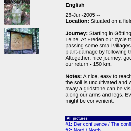
English
26-Jun-2005 --
Location:
Situated on a fiel
Journey:
Starting in Götting
Leine. At Freden our cycle t
passing some small villages
plant-damage by following th
Altogether: nice journey, go
our return - 150 km.
Notes:
A nice, easy to reac
the soil is uncultivated and 
away a gridstone can be visi
along our arms and legs. E
might be convenient.
All pictures
#1: Der confluence / The conf
#2: Nord / North