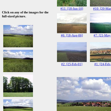
#11: [18-Jun-10]
#10: [20-Mar
Click on any of the images for the
full-sized picture.
#6: [18-Aug-06]
#7: [21-May
#2: [25-Feb-01]
#1: [24-Feb