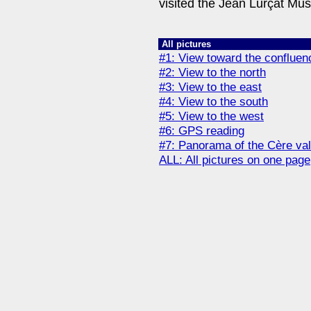
visited the Jean Lurçat Muse
All pictures
#1: View toward the confluen
#2: View to the north
#3: View to the east
#4: View to the south
#5: View to the west
#6: GPS reading
#7: Panorama of the Cère val
ALL: All pictures on one page