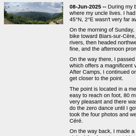
08-Jun-2025 --
During my b
where my uncle lives. I had
45°N, 2°E wasn't very far a
On the morning of Sunday, J
bike toward Biars-sur-Cèr
rivers, then headed northw
fine, and the afternoon pr
On the way there, I passed
which offers a magnificent 
After Camps, I continued on 
get closer to the point.
The point is located in a m
easy to reach on foot, 80 
very pleasant and there was
do the zero dance until I go
took the four photos and we
Céré.
On the way back, I made a 