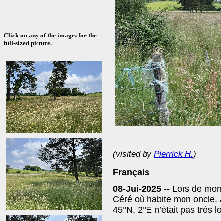
Click on any of the images for the
full-sized picture.
(visited by
Pierrick H.
)
Français
08-Jui-2025 --
Lors de mon 
Céré où habite mon oncle. J
45°N, 2°E n’était pas très lo