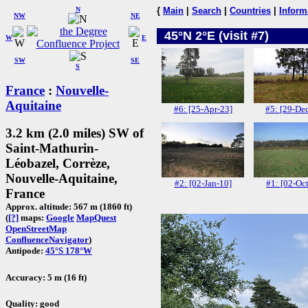
N
{
Main
|
Search
|
Countries
|
Inform
NW
NE
45°N 2°E (visit #7)
W
E
SW
SE
S
France
:
Nouvelle-
Aquitaine
#6: [25-Apr-23]
#5: [29-De
3.2 km (2.0 miles) SW of
Saint-Mathurin-
Léobazel, Corrèze,
Nouvelle-Aquitaine,
#2: [02-Jan-10]
#1: [02-Oc
France
Approx. altitude: 567 m (1860 ft)
(
[?]
maps:
Google
MapQuest
OpenStreetMap
ConfluenceNavigator
)
Antipode:
45°S 178°W
Accuracy: 5 m (16 ft)
Quality: good