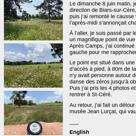
Le dimanche 8 juin matin, je
direction de Biars-sur-Cère
puis j’ai remonté le causse v
l’après-midi s’annonçait ch
À l’aller, je suis passé par
un magnifique point de vue 
Après Camps, j’ai continué s
gauche pour me rapprocher
Le point est situé dans une 
d’accès à pied, à 80m de la 
n’y avait personne autour de
danse des zéros jusqu’à obt
Puis j’ai pris les 4 photos 
rentrer à St-Céré.
Au retour, j’ai fait un détour
musée Jean Lurçat, qui vau
___
English