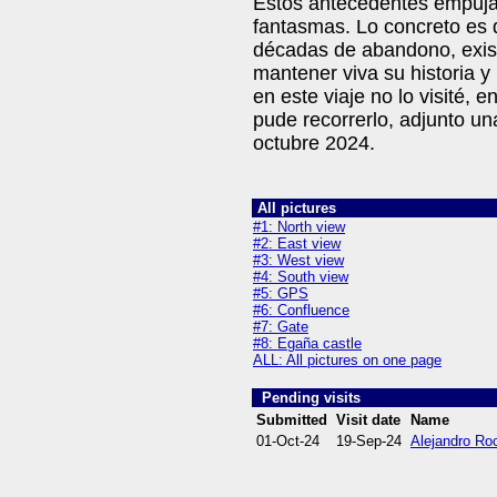
Estos antecedentes empujar
fantasmas. Lo concreto es 
décadas de abandono, exis
mantener viva su historia y
en este viaje no lo visité,
pude recorrerlo, adjunto una
octubre 2024.
All pictures
#1: North view
#2: East view
#3: West view
#4: South view
#5: GPS
#6: Confluence
#7: Gate
#8: Egaña castle
ALL: All pictures on one page
Pending visits
Submitted
Visit date
Name
01-Oct-24
19-Sep-24
Alejandro Ro