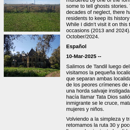
some to tell ghosts stories. 
decades of neglect, there
residents to keep its history 
While I didn’t visit it on thi
occasions (2013 and 2024). I
October/2024.
Español
10-Mar-2025 --
Salimos de Tandil luego del 
visitamos la pequeña local
que separan ambas localida
de los peores crímenes de o
una horda salvaje instigad
hacía llamar Tata Dios sali
inmigrante se le cruce, ma
mujeres y niños.
Volviendo a la simpleza y t
retomamos la ruta 30 y poc