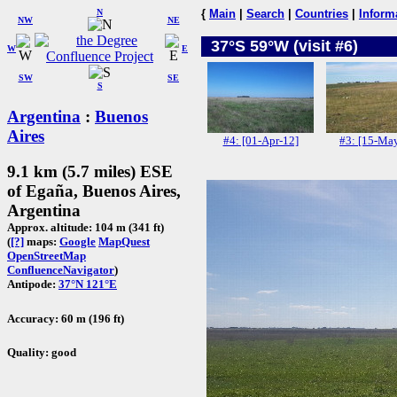
N
{
Main
|
Search
|
Countries
|
Inform
NW
NE
37°S 59°W (visit #6)
W
E
SW
SE
S
Argentina
:
Buenos
Aires
#4: [01-Apr-12]
#3: [15-Ma
9.1 km (5.7 miles) ESE
of Egaña, Buenos Aires,
Argentina
Approx. altitude: 104 m (341 ft)
(
[?]
maps:
Google
MapQuest
OpenStreetMap
ConfluenceNavigator
)
Antipode:
37°N 121°E
Accuracy: 60 m (196 ft)
Quality: good