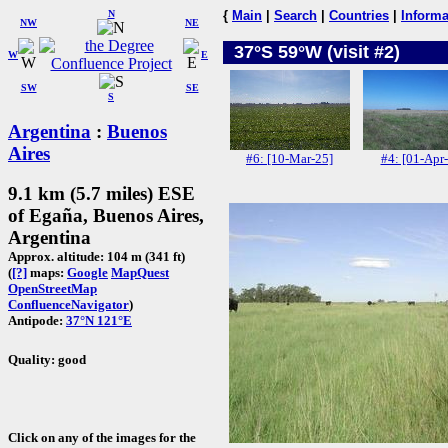
N
{
Main
|
Search
|
Countries
|
Informa
NW
NE
37°S 59°W (visit #2)
W
E
SW
SE
S
Argentina
:
Buenos
Aires
#6: [10-Mar-25]
#4: [01-Apr
9.1 km (5.7 miles) ESE
of Egaña, Buenos Aires,
Argentina
Approx. altitude: 104 m (341 ft)
(
[?]
maps:
Google
MapQuest
OpenStreetMap
ConfluenceNavigator
)
Antipode:
37°N 121°E
Quality: good
Click on any of the images for the