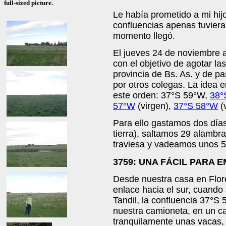
full-sized picture.
Le había prometido a mi hijo
confluencias apenas tuviera
momento llegó.
El jueves 24 de noviembre 
con el objetivo de agotar la
provincia de Bs. As. y de pa
por otros colegas. La idea e
este orden: 37°S 59°W,
38°
57°W
(virgen),
37°S 58°W
(
Para ello gastamos dos día
tierra), saltamos 29 alam
traviesa y vadeamos unos 5
3759: UNA FÁCIL PARA 
Desde nuestra casa en Flor
enlace hacia el sur, cuando
Tandil, la confluencia 37°S
nuestra camioneta, en un 
tranquilamente unas vacas, 