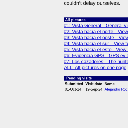
couldn’t delay ourselves.
All pictures
#1: Vista General - General v
#2: Vista hacia el norte - View
#3: Vista hacia el oeste - Vie
#4: Vista hacia el sur - View t
#5: Vista hacia el este - View 
#6: Evidencia GPS - GPS evi
#7: Los cazadores - The hunt
ALL: All pictures on one page
Pending visits
Submitted
Visit date
Name
01-Oct-24
19-Sep-24
Alejandro Ro