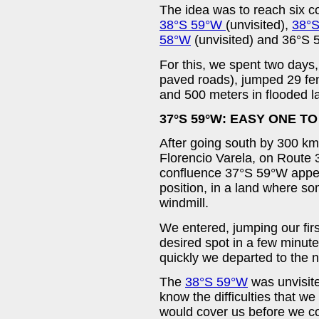
The idea was to reach six co
38°S 59°W
(unvisited),
38°
58°W
(unvisited) and 36°S 
For this, we spent two days
paved roads), jumped 29 fe
and 500 meters in flooded l
37°S 59°W: EASY ONE T
After going south by 300 km
Florencio Varela, on Route 
confluence 37°S 59°W appea
position, in a land where s
windmill.
We entered, jumping our firs
desired spot in a few minut
quickly we departed to the n
The
38°S 59°W
was unvisite
know the difficulties that w
would cover us before we c