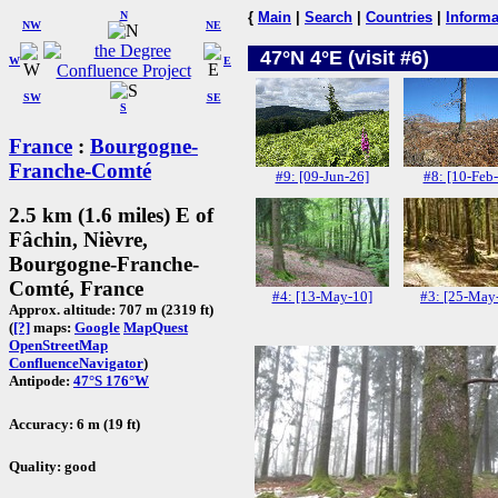
N
{
Main
|
Search
|
Countries
|
Informa
NW
NE
47°N 4°E (visit #6)
W
E
SW
SE
S
France
:
Bourgogne-
Franche-Comté
#9: [09-Jun-26]
#8: [10-Feb
2.5 km (1.6 miles) E of
Fâchin, Nièvre,
Bourgogne-Franche-
Comté, France
#4: [13-May-10]
#3: [25-May
Approx. altitude: 707 m (2319 ft)
(
[?]
maps:
Google
MapQuest
OpenStreetMap
ConfluenceNavigator
)
Antipode:
47°S 176°W
Accuracy: 6 m (19 ft)
Quality: good