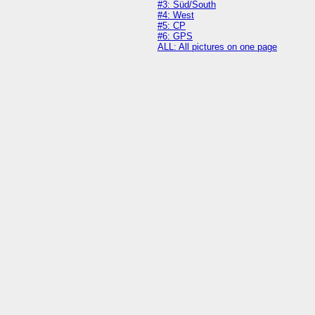
#3: Süd/South
#4: West
#5: CP
#6: GPS
ALL: All pictures on one page