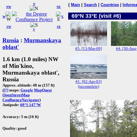
N
{
Main
|
Search
|
Countries
|
Informa
NW
NE
69°N 33°E (visit #6)
W
E
SW
SE
S
Russia
:
Murmanskaya
oblast'
#5: [13-Mar-09]
#4: [30-Aug
1.6 km (1.0 miles) NW
of Min'kino,
Murmanskaya oblast',
Russia
#1: [02-Apr-03]
Approx. altitude: 48 m (157 ft)
(incomplete)
(
[?]
maps:
Google
MapQuest
OpenStreetMap
ConfluenceNavigator
)
Antipode:
69°S 147°W
Accuracy: 5 m (16 ft)
Quality: good