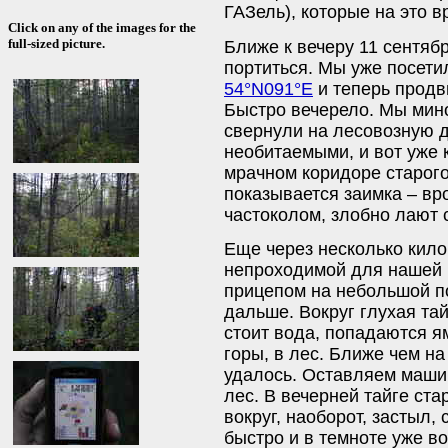
ГАЗель), которые на это 
Click on any of the images for the
full-sized picture.
Ближе к вечеру 11 сентяб
портиться. Мы уже посетил
54°N091°E
и теперь продв
Быстро вечерело. Мы мин
свернули на лесовозную д
необитаемыми, и вот уже
мрачном коридоре старого
показывается заимка – вр
частоколом, злобно лают
Еще через несколько кило
непроходимой для нашей 
прицепом на небольшой п
дальше. Вокруг глухая тай
стоит вода, попадаются я
горы, в лес. Ближе чем на
удалось. Оставляем машин
лес. В вечерней тайге ста
вокруг, наоборот, застыл,
быстро и в темноте уже в