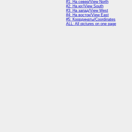
#1: На север/View North
#2: На юг/View South
#3: На запад/View West
#4: На восток/View East
#5: Координаты/Coordinates
ALL: All pictures on one page