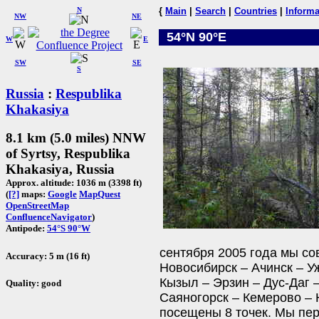
N
{
Main
|
Search
|
Countries
|
Informa
NW
NE
54°N 90°E
W
E
SW
SE
S
Russia
:
Respublika
Khakasiya
8.1 km (5.0 miles) NNW
of Syrtsy, Respublika
Khakasiya, Russia
Approx. altitude: 1036 m (3398 ft)
(
[?]
maps:
Google
MapQuest
OpenStreetMap
ConfluenceNavigator
)
Antipode:
54°S 90°W
сентября 2005 года мы со
Accuracy: 5 m (16 ft)
Новосибирск – Ачинск – Уж
Кызыл – Эрзин – Дус-Даг 
Quality: good
Саяногорск – Кемерово – 
посещены 8 точек. Мы пер