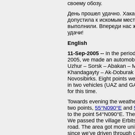
своему обозу.
День прошел удачно. Хака
допустила к искомым мест
выполнили. Впереди нас ж
удачи!
English
11-Sep-2005 --
In the perio
2005, we made an automobil
Uzhur – Sorsk – Abakan – M
Khandagayty – Ak-Doburak
Novosibirks. Eight points wer
in two vehicles (UAZ and G
for this time.
Towards evening the weather
two points,
55°N090°E
and
to the point 54°N090°E. The
We passed the village Erbit
road. The area got more uni
since we’ve driven through 