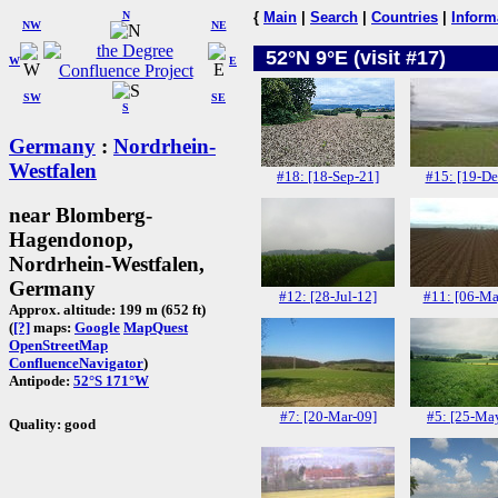
N
{
Main
|
Search
|
Countries
|
Inform
NW
NE
52°N 9°E (visit #17)
W
E
SW
SE
S
Germany
:
Nordrhein-
Westfalen
#18: [18-Sep-21]
#15: [19-De
near Blomberg-
Hagendonop,
Nordrhein-Westfalen,
Germany
#12: [28-Jul-12]
#11: [06-Ma
Approx. altitude: 199 m (652 ft)
(
[?]
maps:
Google
MapQuest
OpenStreetMap
ConfluenceNavigator
)
Antipode:
52°S 171°W
#7: [20-Mar-09]
#5: [25-Ma
Quality: good