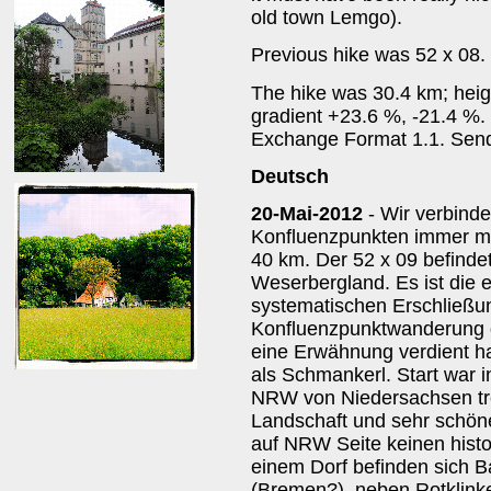
old town Lemgo).
Previous hike was 52 x 08.
The hike was 30.4 km; heig
gradient +23.6 %, -21.4 %. 
Exchange Format 1.1. Send 
Deutsch
20-Mai-2012
- Wir verbind
Konfluenzpunkten immer mi
40 km. Der 52 x 09 befinde
Weserbergland. Es ist die 
systematischen Erschließun
Konfluenzpunktwanderung 
eine Erwähnung verdient ha
als Schmankerl. Start war
NRW von Niedersachsen tr
Landschaft und sehr schön
auf NRW Seite keinen histor
einem Dorf befinden sich 
(Bremen?), neben Rotklink