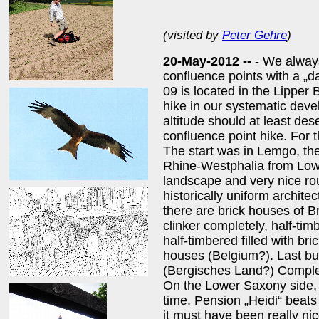
(visited by
Peter Gehre
)
20-May-2012 --
- We alway
confluence points with a „d
09 is located in the Lipper 
hike in our systematic dev
altitude should at least des
confluence point hike. For 
The start was in Lemgo, the
Rhine-Westphalia from Low
landscape and very nice rout
historically uniform archite
there are brick houses of B
clinker completely, half-tim
half-timbered filled with bri
houses (Belgium?). Last but
(Bergisches Land?) Comple
On the Lower Saxony side,
time. Pension „Heidi“ beats 
it must have been really nice