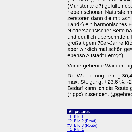
(Münsterland?) gefüllt, neb
neben schönen Natursteinhä
zerstören dann die mit Sch
Land?) ein harmonisches Er
Niedersächsischer Seite ha
und deutlich überschritten.
großartigem 70er-Jahre Ki
aber wirklich mal schön gew
ebenso Altstadt Lemgo).
Vorhergehende Wanderun
Die Wanderung betrug 30,4
max. Steigung: +23,6 %, -2
Bedarf kann ich die Route
(*.gpx) zusenden. („pgehr
All pictures
#1: Bild 1
#2: Bild 2 (Proof)
#3: Bild 3 (Route)
#4: Bild 4