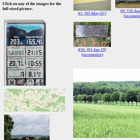
Click on any of the images for the
full-sized picture.
#9: [18-Au
#1: [05-May-01]
(incomple
#16: [01-Jan-19]
(incomplete)