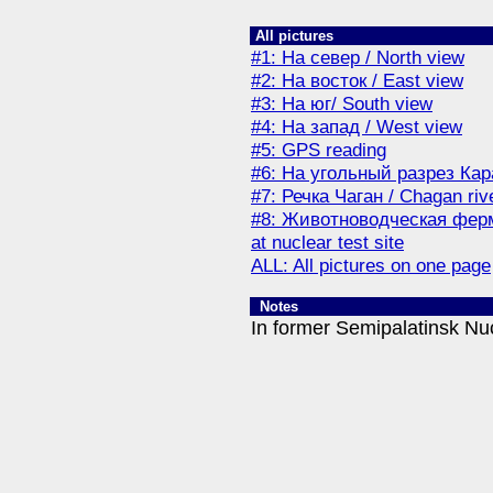
All pictures
#1: На север / North view
#2: На восток / East view
#3: На юг/ South view
#4: На запад / West view
#5: GPS reading
#6: На угольный разрез Кара
#7: Речка Чаган / Chagan riv
#8: Животноводческая ферма
at nuclear test site
ALL: All pictures on one page
Notes
In former Semipalatinsk Nuc