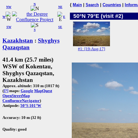
N
{
Main
|
Search
|
Countries
|
Inform
NW
NE
50°N 79°E (visit #2)
W
E
SW
SE
S
Kazakhstan
:
Shyghys
Qazaqstan
#1: [19-Aug-17]
41.4 km (25.7 miles)
WSW of Kokentau,
Shyghys Qazaqstan,
Kazakhstan
Approx. altitude: 310 m (1017 ft)
(
[?]
maps:
Google
MapQuest
OpenStreetMap
ConfluenceNavigator
)
Antipode:
50°S 101°W
Accuracy: 10 m (32 ft)
Quality: good