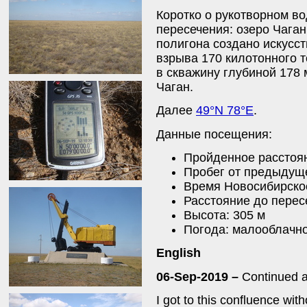
Коротко о рукотворном во
пересечения: озеро Чаган
полигона создано искусст
взрыва 170 килотонного 
в скважину глубиной 178 
Чаган.
Далее
49°N 78°E
.
Данные посещения:
Пройденное расстоян
Пробег от предыдуще
Время Новосибирское
Расстояние до перес
Высота: 305 м
Погода: малооблачно
English
06-Sep-2019 –
Continued a
I got to this confluence wit