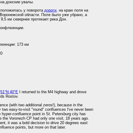
на донские увалы.
сположилась у поворота
дороги
, на краю поля на
Воронежской области. Поле было уже убрано, а
9,5 км севернее протекает река Дон.
конфлюенции.
люенции: 173 км
м
20
t
51°N 40°E
I returned to the M4 highway and drove
rds Rostov.
uence (with two additional zeros!), because in the
y two easy-to-visit "round" confluences I've never been
e hyper-confluence point in St. Petersburg city has
e the Voronezh CP had only one visit, 18 years ago.
nt, it was a bold decision to drive 20 degrees east
fluence points, but more on that later.