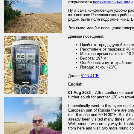
открываются
восхитительные виды
Ну а сама конфлюенция удобно ра
юго-востоке Россошанского района 
рядом были поля подсолнечника. В 
Это было мое 9-е посещение гипер
Данные посещения:
Пробег от предыдущей конф
Расстояние от парковки: 40 
Местное время на точке: 10:
Высота: 197 м
Особенности пути: край поля
Погода: ясно, +26°C
Далее
51°N 41°E
English
01-Aug-2022 –
After confluence poin
further south for another 120 km towa
I specifically went to this hyper-confl
European part of Russia there are onl
to – this one and 60°N 30°E. But if th
already been visited many times, whil
Well, since I was on my way to Tashke
from here and visit two more round con