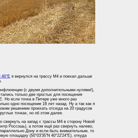
 40°E
я вернулся на трассу М4 и поехал дальше
.
конфлюенции (с двумя дополнительными нулями!),
остались только две простых для посещения
E. Но если точка в Питере уже много раз
лько одно посещение 18 лет назад. Ну а так как я
рзким решением проехать отсюда на 20 градусов
руглых точках, но об этом далее.
о свернуть на запад с трассы М4 в сторону Новой
ентр Россошь), а потом ещё раз свернуть налево,
 параллельно Дону и если быть внимательным, то
ую площадку (50°03'35''N 40°22'24''E), откуда