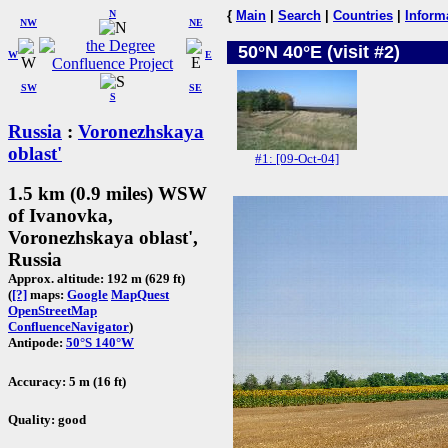
N
{
Main
|
Search
|
Countries
|
Inform
NW
NE
50°N 40°E (visit #2)
W
E
SW
SE
S
Russia
:
Voronezhskaya
oblast'
#1: [09-Oct-04]
1.5 km (0.9 miles) WSW
of Ivanovka,
Voronezhskaya oblast',
Russia
Approx. altitude: 192 m (629 ft)
(
[?]
maps:
Google
MapQuest
OpenStreetMap
ConfluenceNavigator
)
Antipode:
50°S 140°W
Accuracy: 5 m (16 ft)
Quality: good