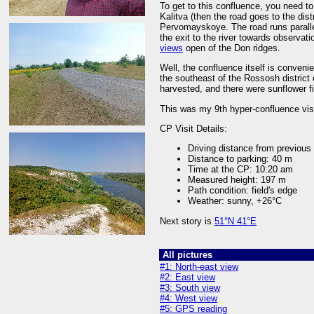
To get to this confluence, you need 
Kalitva (then the road goes to the dist
Pervomayskoye. The road runs parallel
the exit to the river towards observat
views
open of the Don ridges.
Well, the confluence itself is conveni
the southeast of the Rossosh district 
harvested, and there were sunflower f
This was my 9th hyper-confluence visi
CP Visit Details:
Driving distance from previou
Distance to parking: 40 m
Time at the CP: 10:20 am
Measured height: 197 m
Path condition: field's edge
Weather: sunny, +26°C
Next story is
51°N 41°E
All pictures
#1: North-east view
#2: East view
#3: South view
#4: West view
#5: GPS reading