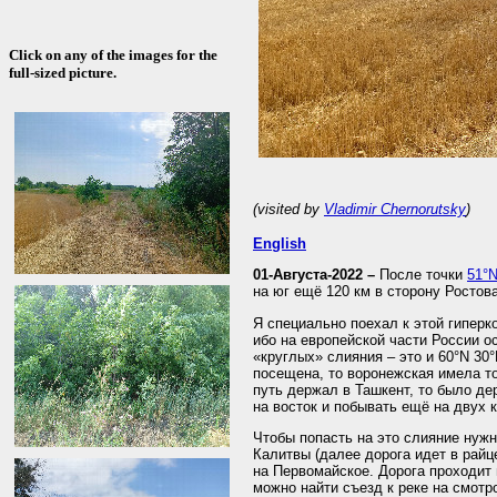
Click on any of the images for the
full-sized picture.
(visited by
Vladimir Chernorutsky
)
English
01-Августа-2022 –
После точки
51°N
на юг ещё 120 км в сторону Ростова
Я специально поехал к этой гипер
ибо на европейской части России 
«круглых» слияния – это и 60°N 30°
посещена, то воронежская имела то
путь держал в Ташкент, то было де
на восток и побывать ещё на двух к
Чтобы попасть на это слияние нужн
Калитвы (далее дорога идет в райц
на Первомайское. Дорога проходит
можно найти съезд к реке на смотров