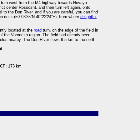
to turn west from the M4 highway towards Novaya
rict center Rossosh), and then turn left again, onto
 to the Don River, and if you are careful, you can find
ion deck (50°03'35''N 40°22'24''E), from where
delightful
ently located at the
road
turn, on the edge of the field in
of the Voronezh region. The field had already been
ields nearby. The Don River flows 9.5 km to the north.
t.
s CP: 173 km