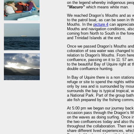
on the legend whereby indigenous peo
”Macuro”
which means white man.
We reached Dragon’s Mouths and as we
to the patrol boat, as can be seen in t
Mouths. In the
picture 4
can appreciate
Mouths and navigation conditions, als
coming from North to South in the fo
and Trinidad Islands at the end.
Once we passed Dragon’s Mouths and e
coloration of sea water was changed t
relation to Dragon's Mouths. From here 
confluence, passing on it to 11: 57 a
to the beautiful Bay of Uquire right at 
double confluence hunting.
In Bay of Uquire there is a non station
refuge or site to spend the nights withi
only by sea and is surrounded by mount
surrounds the bay is typical tropical, w
a National Park. Part of the group bath
ate fish prepared by the fishing commu
At 5:00 pm we began our journey back t
occasion pass through the Dragon’s Mo
on the waves as doing surfing. Once in
the two confluences today and also t
throughout the collaboration. Then we w
share different lived experiences, whi