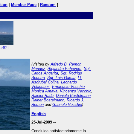
tion
|
Member Page
|
Random
}
r-07]
(visited by
Alfredo B. Remon
Mendez
,
Alejandro Echeverri
,
Sgt.
Carlos Angarita
,
Sgt. Rodrigo
Becerra
,
Sgt. Luis Garcia
,
Lt.
Asdrubal Colina
,
Leonardo
Velasquez
,
Emanuele Vecchio
,
Monica Amaya
,
Vincenzo Vecchio
,
Rainier Rada
,
Daniela Bostelmann
,
Rainer Bostelmann
,
Ricardo J.
Remon
and
Gabriele Vecchio
)
English
25-Jul-2009 --
Concluida satisfactoriamente la