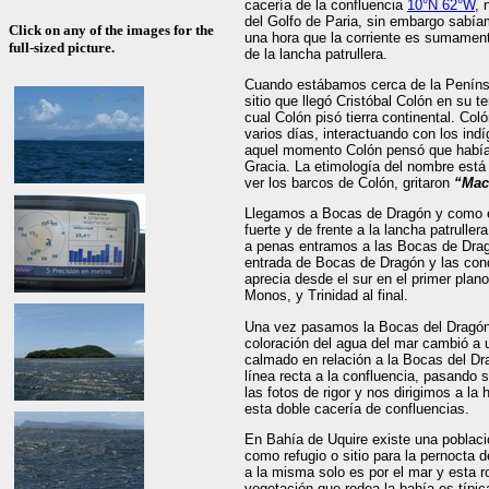
cacería de la confluencia
10°N 62°W
, 
del Golfo de Paria, sin embargo sabí
Click on any of the images for the
una hora que la corriente es sumamente
full-sized picture.
de la lancha patrullera.
Cuando estábamos cerca de la Penínsu
sitio que llegó Cristóbal Colón en su t
cual Colón pisó tierra continental. Co
varios días, interactuando con los ind
aquel momento Colón pensó que habían l
Gracia. La etimología del nombre está 
ver los barcos de Colón, gritaron
“Mac
Llegamos a Bocas de Dragón y como es
fuerte y de frente a la lancha patrull
a penas entramos a las Bocas de Dra
entrada de Bocas de Dragón y las con
aprecia desde el sur en el primer plano
Monos, y Trinidad al final.
Una vez pasamos la Bocas del Dragón 
coloración del agua del mar cambió a 
calmado en relación a la Bocas del Dra
línea recta a la confluencia, pasando
las fotos de rigor y nos dirigimos a la
esta doble cacería de confluencias.
En Bahía de Uquire existe una poblaci
como refugio o sitio para la pernocta 
a la misma solo es por el mar y esta 
vegetación que rodea la bahía es típica