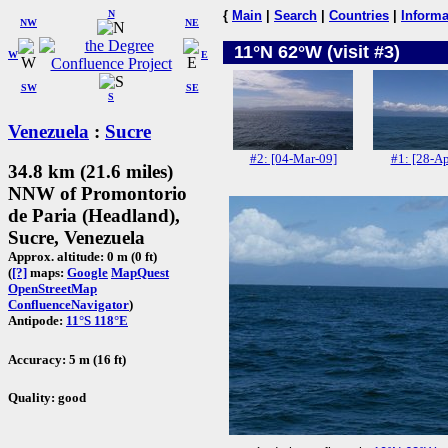
N
{
Main
|
Search
|
Countries
|
Informa
NW
NE
11°N 62°W (visit #3)
W
E
SW
SE
S
Venezuela
:
Sucre
#2: [04-Mar-09]
#1: [28-Ap
34.8 km (21.6 miles)
NNW of Promontorio
de Paria (Headland),
Sucre, Venezuela
Approx. altitude: 0 m (0 ft)
(
[?]
maps:
Google
MapQuest
OpenStreetMap
ConfluenceNavigator
)
Antipode:
11°S 118°E
Accuracy: 5 m (16 ft)
Quality: good