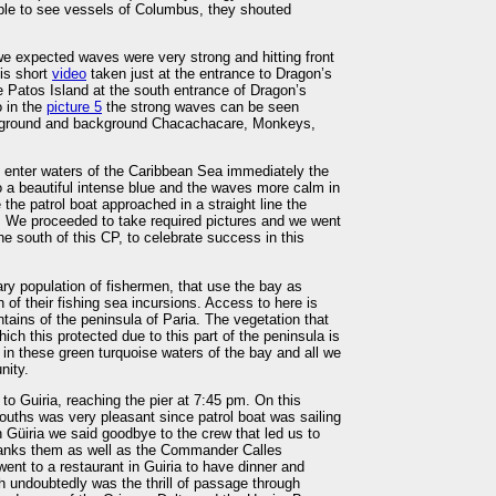
ple to see vessels of Columbus, they shouted
 expected waves were very strong and hitting front
his short
video
taken just at the entrance to Dragon’s
 Patos Island at the south entrance of Dragon’s
o in the
picture 5
the strong waves can be seen
reground and background Chacachacare, Monkeys,
nter waters of the Caribbean Sea immediately the
o a beautiful intense blue and the waves more calm in
the patrol boat approached in a straight line the
m. We proceeded to take required pictures and we went
the south of this CP, to celebrate success in this
ary population of fishermen, that use the bay as
n of their fishing sea incursions. Access to here is
ains of the peninsula of Paria. The vegetation that
hich this protected due to this part of the peninsula is
 in these green turquoise waters of the bay and all we
nity.
o Guiria, reaching the pier at 7:45 pm. On this
uths was very pleasant since patrol boat was sailing
 Güiria we said goodbye to the crew that led us to
hanks them as well as the Commander Calles
ent to a restaurant in Guiria to have dinner and
ch undoubtedly was the thrill of passage through