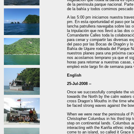
de la península parque nacional. Parte
de la bahía y todos comimos pescado 
A las 5:00 pm iniciamos nuestra traves
pm. En esta oportunidad el paso por l
lancha patrullera navegaba sobre las 
la tripulación que nos llevó a las dos 
Comandante Calles toda la colaboració
para cenar y compartir las diversas ex
del paso por las Bocas de Dragón y lo 
Bahía de Uquire rodeada del Parque Na
nuestros planes para una próxima cace
nos acostamos temprano ya que el sig
horas para retornar a nuestras casas, 
empleó este largo fin de semana para v
English
25-Jul-2008 --
Once we successfully complete the vis
towards the North by the calm waters 
cross Dragon’s Mouths in the time whe
be faced strong waves against the bow 
When we were near the peninsula of Pa
Christopher Columbus in his third tri
step on continental lands. Columbus a
interacting with the Kariña ethnic indig
come to an island, so called it Grace 