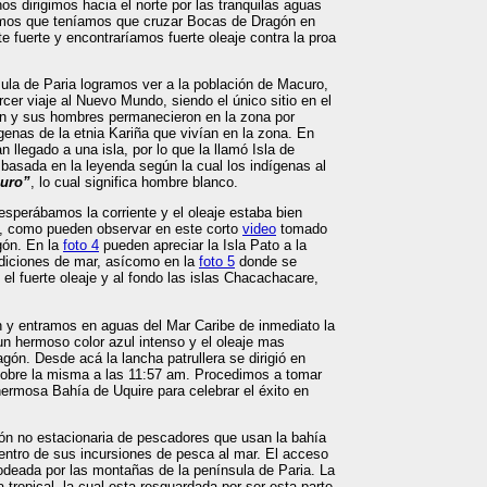
nos dirigimos hacia el norte por las tranquilas aguas
amos que teníamos que cruzar Bocas de Dragón en
 fuerte y encontraríamos fuerte oleaje contra la proa
la de Paria logramos ver a la población de Macuro,
ercer viaje al Nuevo Mundo, siendo el único sitio en el
lón y sus hombres permanecieron en la zona por
ígenas de la etnia Kariña que vivían en la zona. En
legado a una isla, por lo que la llamó Isla de
basada en la leyenda según la cual los indígenas al
uro”
, lo cual significa hombre blanco.
perábamos la corriente y el oleaje estaba bien
era, como pueden observar en este corto
video
tomado
gón. En la
foto 4
pueden apreciar la Isla Pato a la
diciones de mar, asícomo en la
foto 5
donde se
 el fuerte oleaje y al fondo las islas Chacachacare,
y entramos en aguas del Mar Caribe de inmediato la
un hermoso color azul intenso y el oleaje mas
gón. Desde acá la lancha patrullera se dirigió en
 sobre la misma a las 11:57 am. Procedimos a tomar
 hermosa Bahía de Uquire para celebrar el éxito en
ón no estacionaria de pescadores que usan la bahía
dentro de sus incursiones de pesca al mar. El acceso
rodeada por las montañas de la península de Paria. La
 tropical, la cual esta resguardada por ser esta parte