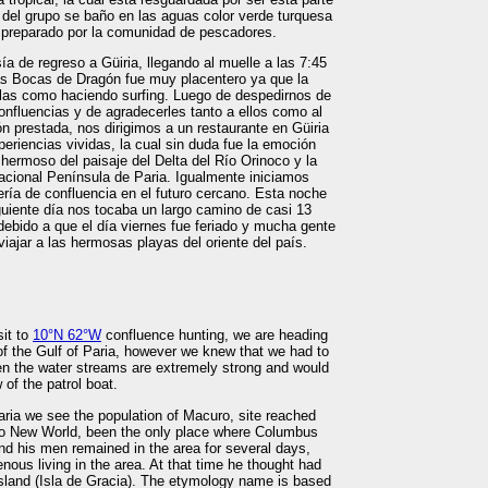
 del grupo se baño en las aguas color verde turquesa
preparado por la comunidad de pescadores.
ía de regreso a Güiria, llegando al muelle a las 7:45
as Bocas de Dragón fue muy placentero ya que la
olas como haciendo surfing. Luego de despedirnos de
confluencias y de agradecerles tanto a ellos como al
n prestada, nos dirigimos a un restaurante en Güiria
periencias vividas, la cual sin duda fue la emoción
hermoso del paisaje del Delta del Río Orinoco y la
cional Península de Paria. Igualmente iniciamos
ría de confluencia en el futuro cercano. Esta noche
uiente día nos tocaba un largo camino de casi 13
debido a que el día viernes fue feriado y mucha gente
iajar a las hermosas playas del oriente del país.
it to
10°N 62°W
confluence hunting, we are heading
of the Gulf of Paria, however we knew that we had to
n the water streams are extremely strong and would
of the patrol boat.
ria we see the population of Macuro, site reached
p to New World, been the only place where Columbus
nd his men remained in the area for several days,
enous living in the area. At that time he thought had
Island (Isla de Gracia). The etymology name is based