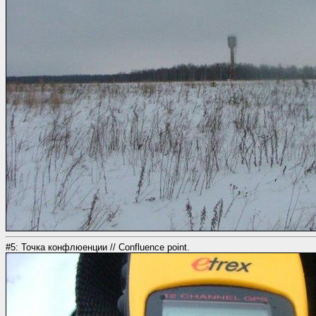
#5: Точка конфлюенции // Confluence point.