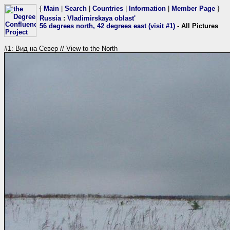
{
Main
|
Search
|
Countries
|
Information
|
Member Page
}
Russia
:
Vladimirskaya oblast'
56 degrees north, 42 degrees east (visit #1)
- All Pictures
#1: Вид на Север // View to the North