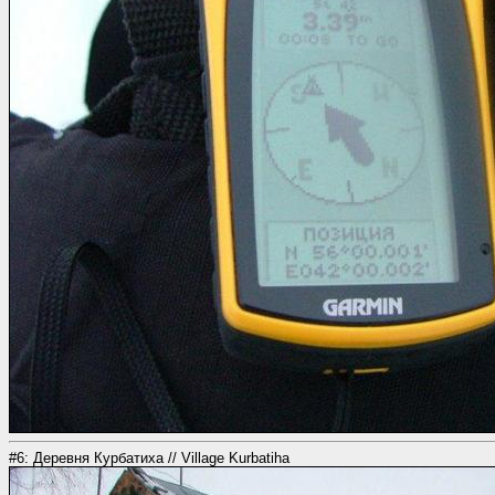
#6: Деревня Курбатиха // Village Kurbatiha