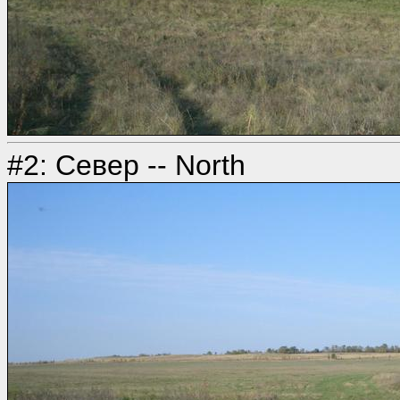
#2: Север -- North