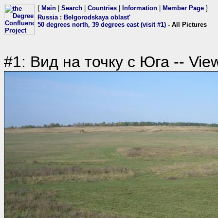
{
Main
|
Search
|
Countries
|
Information
|
Member Page
}
Russia
:
Belgorodskaya oblast'
50 degrees north, 39 degrees east (visit #1)
- All Pictures
#1: Вид на точку с Юга -- View