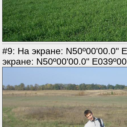
#9: На экране: N50º00'00.0" E
экране: N50º00'00.0" E039º00'