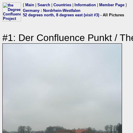
{
Main
|
Search
|
Countries
|
Information
|
Member Page
}
Germany
:
Nordrhein-Westfalen
52 degrees north, 8 degrees east (visit #3)
- All Pictures
#1: Der Confluence Punkt / Th