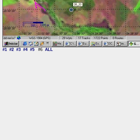
#1
#2
#3
#4
#5
#6
ALL