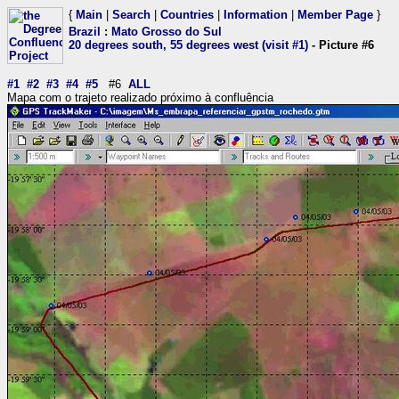
{
Main
|
Search
|
Countries
|
Information
|
Member Page
}
Brazil
:
Mato Grosso do Sul
20 degrees south, 55 degrees west (visit #1)
- Picture #6
#1
#2
#3
#4
#5
#6
ALL
Mapa com o trajeto realizado próximo à confluência