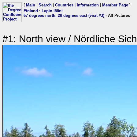
{
Main
|
Search
|
Countries
|
Information
|
Member Page
}
Finland
:
Lapin lääni
67 degrees north, 28 degrees east (visit #3)
- All Pictures
#1: North view / Nördliche Sich