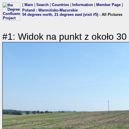
{
Main
|
Search
|
Countries
|
Information
|
Member Page
}
Poland
:
Warmińsko-Mazurskie
54 degrees north, 21 degrees east (visit #5)
- All Pictures
#1: Widok na punkt z około 30