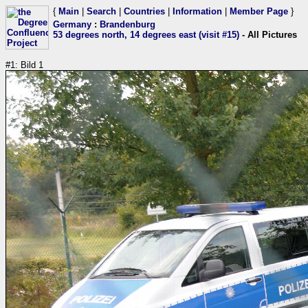
{
Main
|
Search
|
Countries
|
Information
|
Member Page
}
Germany
:
Brandenburg
53 degrees north, 14 degrees east (visit #15)
- All Pictures
#1: Bild 1