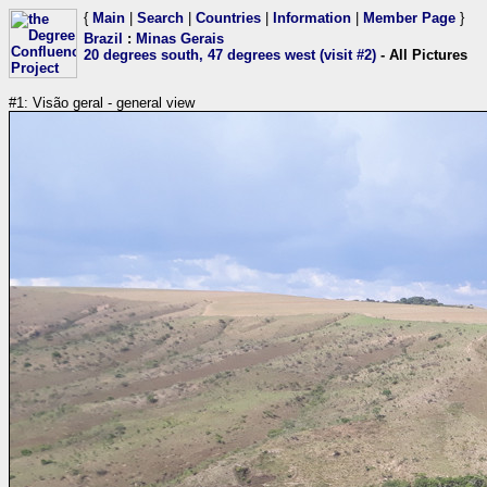
{
Main
|
Search
|
Countries
|
Information
|
Member Page
}
Brazil
:
Minas Gerais
20 degrees south, 47 degrees west (visit #2)
- All Pictures
#1: Visão geral - general view