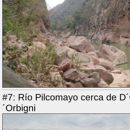
#7: Río Pilcomayo cerca de D´O
´Orbigni