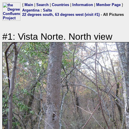
{
Main
|
Search
|
Countries
|
Information
|
Member Page
}
Argentina
:
Salta
22 degrees south, 63 degrees west (visit #1)
- All Pictures
#1: Vista Norte. North view