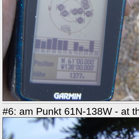
#6: am Punkt 61N-138W - at th