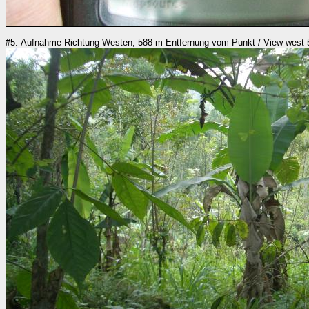
#5: Aufnahme Richtung Westen, 588 m Entfernung vom Punkt / View west 