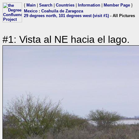
{
Main
|
Search
|
Countries
|
Information
|
Member Page
}
Mexico
:
Coahuila de Zaragoza
29 degrees north, 101 degrees west (visit #1)
- All Pictures
#1: Vista al NE hacia el lago.