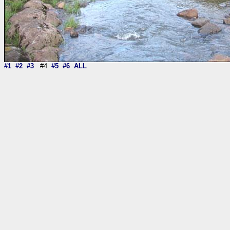
#1
#2
#3
#4
#5
#6
ALL