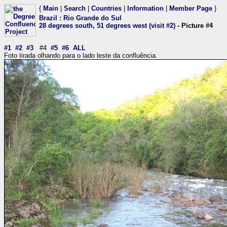
{
Main
|
Search
|
Countries
|
Information
|
Member Page
}
Brazil
:
Rio Grande do Sul
28 degrees south, 51 degrees west (visit #2)
- Picture #4
#1
#2
#3
#4
#5
#6
ALL
Foto tirada olhando para o lado leste da confluência.