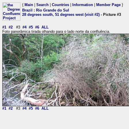
{
Main
|
Search
|
Countries
|
Information
|
Member Page
}
Brazil
:
Rio Grande do Sul
28 degrees south, 51 degrees west (visit #2)
- Picture #3
#1
#2
#3
#4
#5
#6
ALL
Foto panorâmica tirada olhando para o lado norte da confluência.
#1
#2
#3
#4
#5
#6
ALL