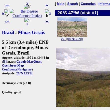
N
{
Main
|
Search
|
Countries
|
Informa
NW
NE
20°S 47°W (visit #1)
W
E
SW
SE
S
Brazil
:
Minas Gerais
#2: [08-Nov-20]
5.5 km (3.4 miles) ENE
of Desemboque, Minas
Gerais, Brazil
Approx. altitude: 1051 m (3448 ft)
(
[?]
maps:
Google
MapQuest
OpenStreetMap
ConfluenceNavigator
)
Antipode:
20°N 133°E
Accuracy: 7 m (22 ft)
Quality: good