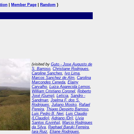
tion
|
Member Page
|
Random
}
(visited by
Guto - Jose Augusto de
S. Barroso
,
Christiane Rodrigues
,
Caroline Sanches
,
Ivo Lima
,
Marcos Sanchez de Alm
,
Carolina
Marcondes Ceneda
,
Elainy
Carvalho
,
Luiza Aparecida Lemos
,
William Cristiano Coronel
,
Roberto
José (Gump)
,
Letícia
,
Sandro -
Sandman
,
Joelma F. dos S.
Rodrigues
,
Juliano Mosko
,
Rafael
Pereira
,
Thiago Despirto Barroso
,
Luis Pedro B. Neri
,
Luis Claudio
(LClaudio)
,
Adriano (Dri)
,
Lívia
Santos (Livinha)
,
Marcio Rodrigues
da Silva
,
Raphael Baruki Ferreira
,
Iara Ruiz
,
Eliane Rodrigues
,