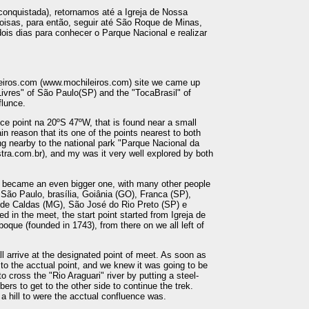
 conquistada), retornamos até a Igreja de Nossa
isas, para então, seguir até São Roque de Minas,
ois dias para conhecer o Parque Nacional e realizar
eiros.com (www.mochileiros.com) site we came up
 Livres" of São Paulo(SP) and the "TocaBrasil" of
flunce.
ce point na 20ºS 47ºW, that is found near a small
 reason that its one of the points nearest to both
ing nearby to the national park "Parque Nacional da
ra.com.br), and my was it very well explored by both
 it became an even bigger one, with many other people
 São Paulo, brasília, Goiânia (GO), Franca (SP),
 de Caldas (MG), São José do Rio Preto (SP) e
ved in the meet, the start point started from Igreja de
e (founded in 1743), from there on we all left of
ll arrive at the designated point of meet. As soon as
 to the acctual point, and we knew it was going to be
cross the "Rio Araguari" river by putting a steel-
ers to get to the other side to continue the trek.
 a hill to were the acctual confluence was.