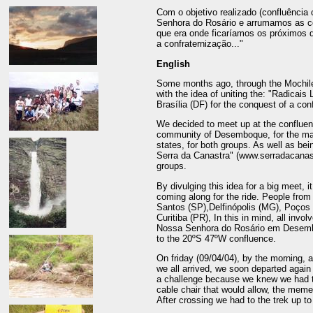
Com o objetivo realizado (confluência
Senhora do Rosário e arrumamos as co
que era onde ficaríamos os próximos d
a confraternização..."
English
Some months ago, through the Mochil
with the idea of uniting the: "Radicais
Brasília (DF) for the conquest of a con
We decided to meet up at the confluen
community of Desemboque, for the main
states, for both groups. As well as be
Serra da Canastra" (www.serradacanast
groups.
By divulging this idea for a big meet,
coming along for the ride. People from
Santos (SP),Delfinópolis (MG), Poços
Curitiba (PR), In this in mind, all invol
Nossa Senhora do Rosário em Desemboqu
to the 20ºS 47ºW confluence.
On friday (09/04/04), by the morning, a
we all arrived, we soon departed again
a challenge because we knew we had to 
cable chair that would allow, the memeb
After crossing we had to the trek up to