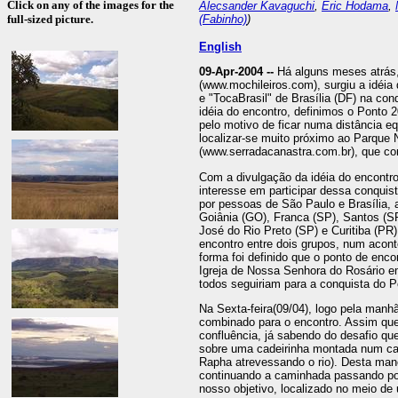
Click on any of the images for the
Alecsander Kavaguchi
,
Eric Hodama
,
(Fabinho)
)
full-sized picture.
English
09-Apr-2004 --
Há alguns meses atrás,
(www.mochileiros.com), surgiu a idéia
e "TocaBrasil" de Brasília (DF) na co
idéia do encontro, definimos o Ponto
pelo motivo de ficar numa distância e
localizar-se muito próximo ao Parque 
(www.serradacanastra.com.br), que co
Com a divulgação da idéia do encontr
interesse em participar dessa conquis
por pessoas de São Paulo e Brasília,
Goiânia (GO), Franca (SP), Santos (S
José do Rio Preto (SP) e Curitiba (PR
encontro entre dois grupos, num acon
forma foi definido que o ponto de enco
Igreja de Nossa Senhora do Rosário e
todos seguiriam para a conquista do P
Na Sexta-feira(09/04), logo pela manh
combinado para o encontro. Assim que
confluência, já sabendo do desafio que
sobre uma cadeirinha montada num cabo
Rapha atrevessando o rio). Desta mane
continuando a caminhada passando po
nosso objetivo, localizado no meio de