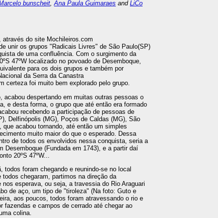
Marcelo bunscheit
,
Ana Paula Guimaraes
and
LiCo
 através do site Mochileiros.com
 de unir os grupos "Radicais Livres" de São Paulo(SP)
nquista de uma confluência. Com o surgimento da
 20ºS 47ºW localizado no povoado de Desemboque,
quivalente para os dois grupos e também por
Nacional da Serra da Canastra
m certeza foi muito bem explorado pelo grupo.
o, acabou despertando em muitas outras pessoas o
ta, e desta forma, o grupo que até então era formado
 acabou recebendo a participação de pessoas de
P), Delfinópolis (MG), Poços de Caldas (MG), São
), que acabou tornando, até então um simples
tecimento muito maior do que o esperado. Dessa
ntro de todos os envolvidos nessa conquista, seria a
m Desemboque (Fundada em 1743), e a partir daí
onto 20ºS 47ºW...
ã, todos foram chegando e reunindo-se no local
 todos chegaram, partimos na direção da
 nos esperava, ou seja, a travessia do Rio Araguari
 de aço, um tipo de "tiroleza" (Na foto: Guto e
ira, aos poucos, todos foram atravessando o rio e
r fazendas e campos de cerrado até chegar ao
 uma colina.