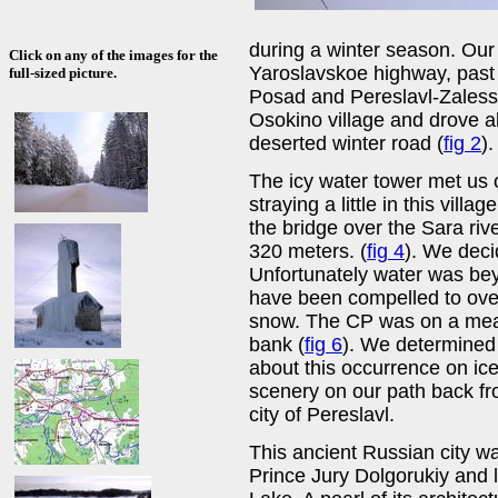
during a winter season. Ou
Click on any of the images for the
Yaroslavskoe highway, past 
full-sized picture.
Posad and Pereslavl-Zaless
Osokino village and drove 
deserted winter road (
fig 2
).
The icy water tower met us
straying a little in this vil
the bridge over the Sara ri
320 meters. (
fig 4
). We decid
Unfortunately water was bey
have been compelled to ove
snow. The CP was on a mead
bank (
fig 6
). We determined 
about this occurrence on ice 
scenery on our path back f
city of Pereslavl.
This ancient Russian city w
Prince Jury Dolgorukiy and 