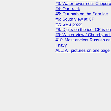
#3: Water tower near Chepor
#4: Our track
#5: Our path on the Sara ice
#6: South view at CP
#7: GPS proof
#8: Digits on the ice. CP is 
#9: Winter view / Churchyard
#10: Most ancient Russian cath
I navy
ALL: All pictures on one page