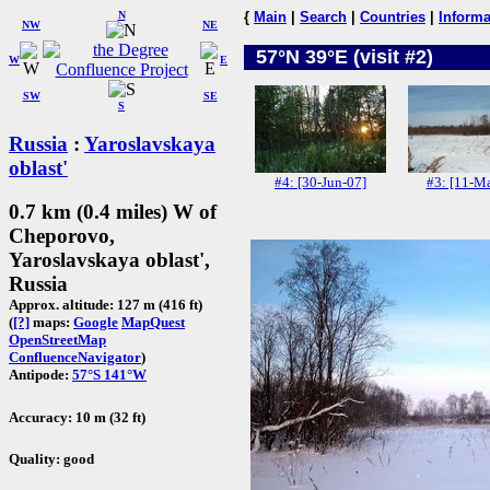
N
{
Main
|
Search
|
Countries
|
Informa
NW
NE
57°N 39°E (visit #2)
W
E
SW
SE
S
Russia
:
Yaroslavskaya
oblast'
#4: [30-Jun-07]
#3: [11-Ma
0.7 km (0.4 miles) W of
Cheporovo,
Yaroslavskaya oblast',
Russia
Approx. altitude: 127 m (416 ft)
(
[?]
maps:
Google
MapQuest
OpenStreetMap
ConfluenceNavigator
)
Antipode:
57°S 141°W
Accuracy: 10 m (32 ft)
Quality: good