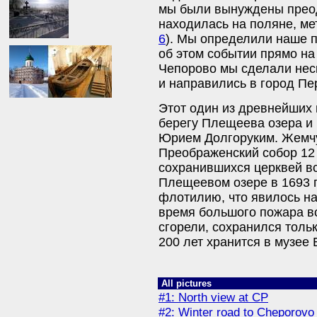
мы были вынуждены преодо
находилась на поляне, мет
6
). Мы определили наше 
об этом событии прямо на 
Чепорово мы сделали нес
и направились в город Пе
Этот один из древнейших
берегу Плещеева озера и 
Юрием Долгоруким. Жемчу
Преображенский собор 12 
сохранившихся церквей вс
Плещеевом озере в 1693 г
флотилию, что явилось на
время большого пожара в
сгорели, сохранился тольк
200 лет хранится в музее 
All pictures
#1: North view at CP
#2: Winter road to Cheporovo