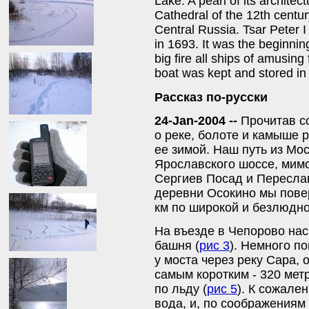
Lake. A pearl of its archite
Cathedral of the 12th centur
Central Russia. Tsar Peter I 
in 1693. It was the beginnin
big fire all ships of amusing
boat was kept and stored i
Рассказ по-русски
24-Jan-2004 --
Прочитав с
о реке, болоте и камыше 
ее зимой. Наш путь из Мо
Ярославского шоссе, мимо
Сергиев Посад и Пересла
деревни Осокино мы повер
км по широкой и безлюдно
На въезде в Чепорово на
башня (
рис 3
). Немного п
у моста через реку Сара, 
самым коротким - 320 метр
по льду (
рис 5
). К сожале
вода, и, по соображениям