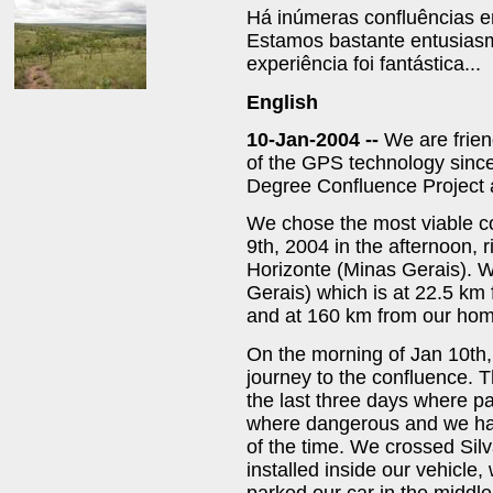
Há inúmeras confluências e
Estamos bastante entusiasm
experiência foi fantástica...
English
10-Jan-2004 --
We are frien
of the GPS technology sinc
Degree Confluence Project an
We chose the most viable co
9th, 2004 in the afternoon, r
Horizonte (Minas Gerais). W
Gerais) which is at 22.5 km
and at 160 km from our home
On the morning of Jan 10th,
journey to the confluence. T
the last three days where par
where dangerous and we ha
of the time. We crossed Si
installed inside our vehicle,
parked our car in the middle