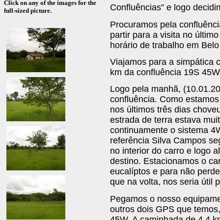
Click on any of the images for the
Confluências” e logo decidi
full-sized picture.
Procuramos pela confluênci
partir para a visita no últi
horário de trabalho em Bel
Viajamos para a simpática 
km da confluência 19S 45W
Logo pela manhã, (10.01.200
confluência. Como estamos
nos últimos três dias chov
estrada de terra estava mui
continuamente o sistema 4
referência Silva Campos s
no interior do carro e logo
destino. Estacionamos o ca
eucalíptos e para não perd
que na volta, nos seria útil 
Pegamos o nosso equipame
outros dois GPS que temos
45W. A caminhada de 4,4 k