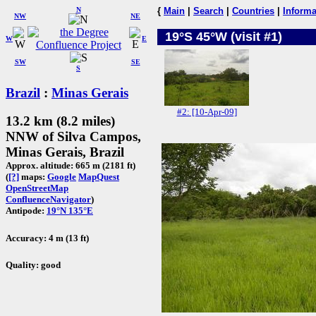
N
{
Main
|
Search
|
Countries
|
Informa
NW
NE
19°S 45°W (visit #1)
W
E
SW
SE
S
Brazil
:
Minas Gerais
#2: [10-Apr-09]
13.2 km (8.2 miles)
NNW of Silva Campos,
Minas Gerais, Brazil
Approx. altitude: 665 m (2181 ft)
(
[?]
maps:
Google
MapQuest
OpenStreetMap
ConfluenceNavigator
)
Antipode:
19°N 135°E
Accuracy: 4 m (13 ft)
Quality: good