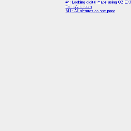
#4: Looking digital maps using OZI
#5: T.A.T. team
ALL: All pictures on one page