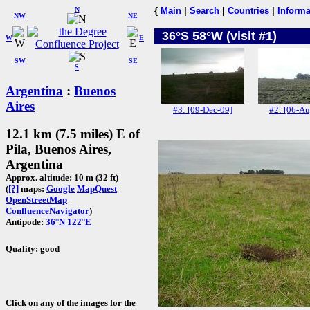
N
{
Main
|
Search
|
Countries
|
Informa
NW
NE
36°S 58°W (visit #1)
W
E
SW
SE
S
Argentina
:
Buenos
Aires
#3: [09-Dec-09]
#2: [06-Au
12.1 km (7.5 miles) E of
Pila, Buenos Aires,
Argentina
Approx. altitude: 10 m (32 ft)
(
[?]
maps:
Google
MapQuest
OpenStreetMap
ConfluenceNavigator
)
Antipode:
36°N 122°E
Quality: good
Click on any of the images for the