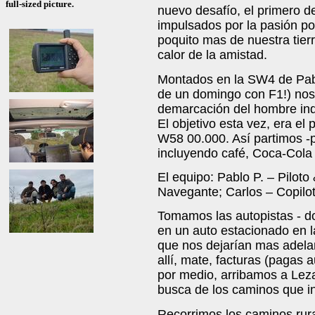
full-sized picture.
nuevo desafío, el primero d
impulsados por la pasión por
poquito mas de nuestra tier
calor de la amistad.
Montados en la SW4 de Pablo 
de un domingo con F1!) nos 
demarcación del hombre indi
El objetivo esta vez, era el
W58 00.000. Así partimos -
incluyendo café, Coca-Cola
El equipo: Pablo P. – Piloto
Navegante; Carlos – Copilot
Tomamos las autopistas - 
en un auto estacionado en l
que nos dejarían mas adelan
allí, mate, facturas (pagas 
por medio, arribamos a Lez
busca de los caminos que in
Recorrimos los caminos rur