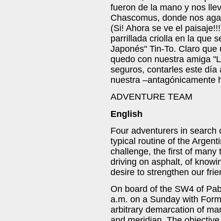
fueron de la mano y nos lle
Chascomus, donde nos agas
(Si! Ahora se ve el paisaje!!
parrillada criolla en la que 
Japonés" Tin-To. Claro que 
quedo con nuestra amiga "La
seguros, contarles este día
nuestra –antagónicamente ha
ADVENTURE TEAM
English
Four adventurers in search o
typical routine of the Argen
challenge, the first of many
driving on asphalt, of knowi
desire to strengthen our frie
On board of the SW4 of Pablo
a.m. on a Sunday with Form
arbitrary demarcation of man 
and meridian. The objective 