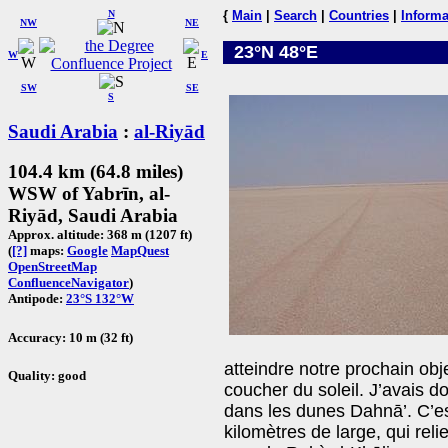
N
{
Main
|
Search
|
Countries
|
Informa
NW
NE
23°N 48°E
W
E
SW
SE
S
Saudi Arabia
:
al-Riyād
104.4 km (64.8 miles)
WSW of Yabrīn, al-
Riyād, Saudi Arabia
Approx. altitude: 368 m (1207 ft)
(
[?]
maps:
Google
MapQuest
OpenStreetMap
ConfluenceNavigator
)
Antipode:
23°S 132°W
Accuracy: 10 m (32 ft)
atteindre notre prochain obje
Quality: good
coucher du soleil. J’avais d
dans les dunes Dahnā’. C’e
kilomètres de large, qui rel