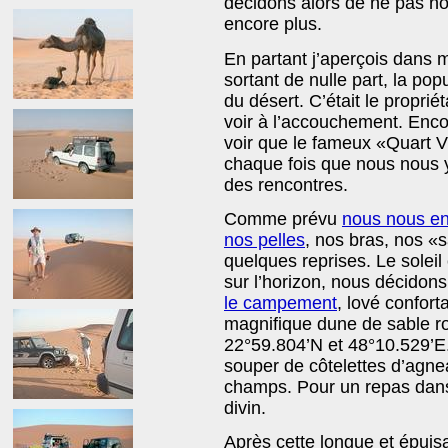
décidons alors de ne pas no
encore plus.
En partant j’aperçois dans 
sortant de nulle part, la p
du désert. C’était le propri
voir à l’accouchement. Enc
voir que le fameux «Quart Vid
chaque fois que nous nous y
des rencontres.
Comme prévu
nous nous en
nos pelles
, nos bras, nos 
quelques reprises. Le sole
sur l’horizon, nous décidons
le campement
, lové confor
magnifique dune de sable r
22°59.804’N et 48°10.529’E.
souper de côtelettes d’agn
champs. Pour un repas dans 
divin.
Après cette longue et épui