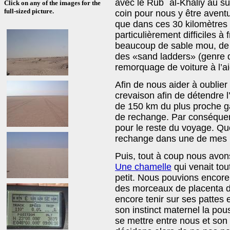
avec le Rub` al-Khāliy au su
Click on any of the images for the
full-sized picture.
coin pour nous y être aventu
que dans ces 30 kilomètres i
particulièrement difficiles à
beaucoup de sable mou, de p
des «sand ladders» (genre de
remorquage de voiture à l’a
Afin de nous aider à oublier 
crevaison afin de détendre 
de 150 km du plus proche ga
de rechange. Par conséquen
pour le reste du voyage. Qu
rechange dans une de mes 
Puis, tout à coup nous avon
Une chamelle
qui venait tou
petit. Nous pouvions encore 
des morceaux de placenta da
encore tenir sur ses pattes 
son instinct maternel la po
se mettre entre nous et son