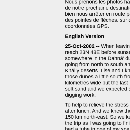
Nous prenons les photos hab
de notre prochaine destinat
bien nous arrêter en route 
des pointes de flèches, sur
coordonnées GPS.
English Version
25-Oct-2002 --
When leavi
reach 23N 48E before sunse
somewhere in the Dahnā’ du
going from north to south an
Khāliy deserts. Lise and I 
those dunes a little south fr
kilometres wide but the last 
soft sand and we expected s
digging work.
To help to relieve the stress 
after lunch. And we knew the
150 km north-east. So we kep
the trip as I was going to fini
had a tube in one of my spa