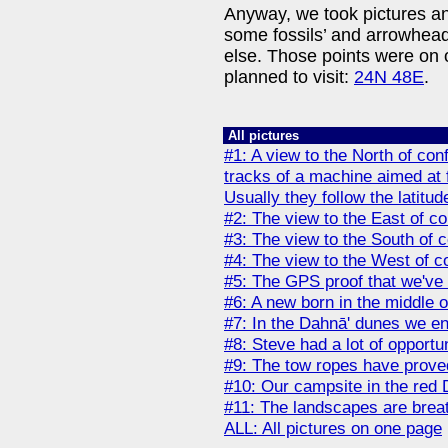
Anyway, we took pictures an
some fossils’ and arrowhead
else. Those points were on 
planned to visit:
24N 48E
.
All pictures
#1: A view to the North of co
tracks of a machine aimed at 
Usually they follow the latitud
#2: The view to the East of c
#3: The view to the South of 
#4: The view to the West of c
#5: The GPS proof that we've 
#6: A new born in the middle o
#7: In the Dahnā' dunes we e
#8: Steve had a lot of opportun
#9: The tow ropes have prove
#10: Our campsite in the red 
#11: The landscapes are breat
ALL: All pictures on one page