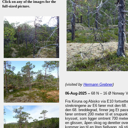
Click on any of the images for the
full-sized picture.
(visited by
Hermann Grebner
)
06-Aug-2025 --
68 N – 16 Ø Norway V
Fra Kiruna og Abisko via E10 fortsett
strekningene av E6 fører mot den 68. 
den 68. breddegrad, finner jeg Et pas
fører omtrent 200 meter til et snupu
krysset, som ligger omtrent 700 meter
en glissen, åpen skog og deretter ove
kommer jeg til en liten fjellvegg, nå 