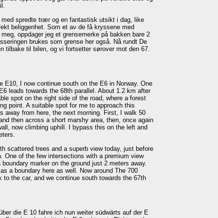
l.
 med spredte trær og en fantastisk utsikt i dag, like
fekt beliggenhet. Som et av de få kryssene med
r meg, oppdager jeg et grensemerke på bakken bare 2
asseringen brukes som grense her også. Nå rundt De
 tilbake til bilen, og vi fortsetter sørover mot den 67.
e E10, I now continue south on the E6 in Norway. One
 E6 leads towards the 68th parallel. About 1.2 km after
able spot on the right side of the road, where a forest
ng point. A suitable spot for me to approach this
s away from here, the next morning. First, I walk 50
and then across a short marshy area, then, once again
wall, now climbing uphill. I bypass this on the left and
eters.
ith scattered trees and a superb view today, just before
n. One of the few intersections with a premium view
r a boundary marker on the ground just 2 meters away.
d as a boundary here as well. Now around The 700
k to the car, and we continue south towards the 67th
er die E 10 fahre ich nun weiter südwärts auf der E