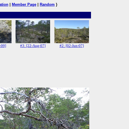
ation
|
Member Page
|
Random
}
-09]
#3: [22-Aug-07]
#2: [02-Jun-07]