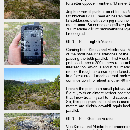
fortsetter oppover i omtrent 40 meter ti
Jeg kommer til punktet på et lite platå
før klokken 08.00, med en nesten per
førsteklasses utsikt som jeg nå unne
meter unna. Så denne geografiske pl
700 meterne går litt nedoverbakke igjen
breddegrad.
68 N – 16 E English Version
Coming from Kiruna and Abisko via th
of the most beautiful stretches of the
passing the 68th parallel, I find A suit
path leads about 200 meters to a turni
intersection, which is about 700 meter
meters through a sparse, open forest 
in a forest area, I reach a small rock 
continue uphill for about another 40 m
I reach the point on a small plateau w
8 a.m., with an almost perfect positio
that I now treat myself to, I discove
So, this geographical location is use
meters are slightly downhill again bac
parallel.
68 N – 16 E German Version
Von Kiruna und Abisko her kommend üb