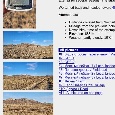
attempt for several reasons. The stra
We turned back and headed toward
4
Attempt data:
Distance covered from Novosi
Mileage from the previous poi
Novosibirsk time of the attemp
Elevation: 685 m
Weather: partly cloudy, 16°C.
All pictures
#1: Вид в сторону пересечения / Vi
#2: GPS 1
#3: GPS 2
#4: Местный пейзаж 1 / Local lands
#5: Полевая дорога / Field road
#6: Местный пейзаж 2 / Local lands
#7: Местный пейзаж 3 / Local lands
#8: Ферма / Farm
#9: Село Ортау / Ortau village
#10: Дорога / Road
ALL: All pictures on one page