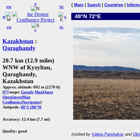
N
{
Main
|
Search
|
Countries
|
Inform
NW
NE
48°N 72°E
W
E
SW
SE
S
Kazakhstan
:
Qaraghandy
20.7 km (12.9 miles)
WNW of Kyzyltau,
Qaraghandy,
Kazakhstan
Approx. altitude: 692 m (2270 ft)
(
[?]
maps:
Google
MapQuest
OpenStreetMap
ConfluenceNavigator
)
Antipode:
48°S 108°W
Accuracy: 12.4 km (7.7 mi)
Quality: good
(visited by
Valera Parshukov
and
Okt