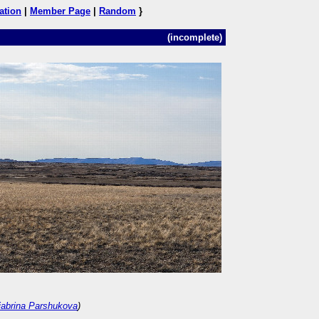
ation
|
Member Page
|
Random
}
(incomplete)
iabrina Parshukova
)