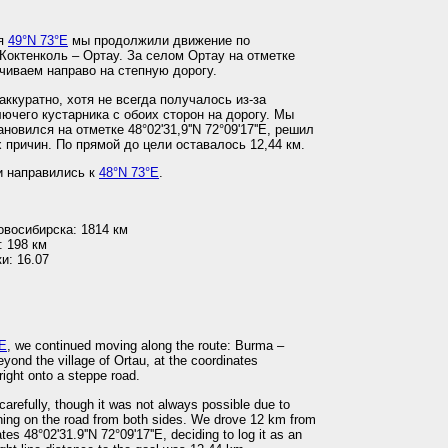
ия
49°N 73°E
мы продолжили движение по
Коктенколь – Ортау. За селом Ортау на отметке
рачиваем направо на степную дорогу.
ккуратно, хотя не всегда получалось из-за
ючего кустарника с обоих сторон на дорогу. Мы
новился на отметке 48°02'31,9''N 72°09'17''E, решил
 причин. По прямой до цели оставалось 12,44 км.
и направились к
48°N 73°E
.
овосибирска: 1814 км
: 198 км
и: 16.07
°E
, we continued moving along the route: Burma –
ond the village of Ortau, at the coordinates
right onto a steppe road.
carefully, though it was not always possible due to
ing on the road from both sides. We drove 12 km from
tes 48°02'31.9''N 72°09'17''E, deciding to log it as an