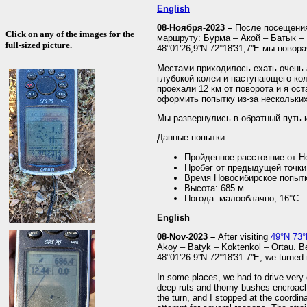
English
08-Ноября-2023 –
После посещен
Click on any of the images for the
маршруту: Бурма – Акой – Батык – 
full-sized picture.
48°01'26,9''N 72°18'31,7''E мы пово
Местами приходилось ехать очень а
глубокой колеи и наступающего кол
проехали 12 км от поворота и я оста
оформить попытку из-за нескольких
Мы развернулись в обратный путь 
Данные попытки:
Пройденное расстояние от Н
Пробег от предыдущей точки
Время Новосибирское попытк
Высота: 685 м
Погода: малооблачно, 16°C.
English
08-Nov-2023 –
After visiting
49°N 73
Akoy – Batyk – Koktenkol – Ortau. Bey
48°01'26.9''N 72°18'31.7''E, we turned 
In some places, we had to drive very 
deep ruts and thorny bushes encroach
the turn, and I stopped at the coordina