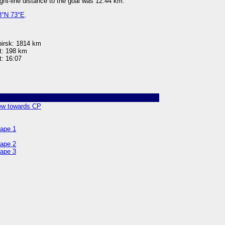
ight-line distance to the goal was 12.44 km.
8°N 73°E
.
birsk: 1814 km
nt: 198 km
t: 16:07
ew towards CP
cape 1
cape 2
cape 3