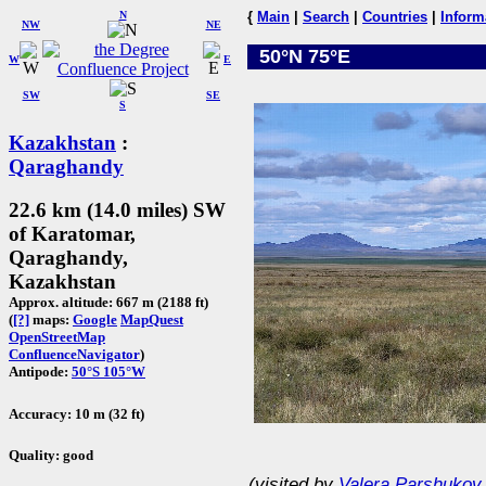
N
{
Main
|
Search
|
Countries
|
Inform
NW
NE
50°N 75°E
W
E
SW
SE
S
Kazakhstan
:
Qaraghandy
22.6 km (14.0 miles) SW
of Karatomar,
Qaraghandy,
Kazakhstan
Approx. altitude: 667 m (2188 ft)
(
[?]
maps:
Google
MapQuest
OpenStreetMap
ConfluenceNavigator
)
Antipode:
50°S 105°W
Accuracy: 10 m (32 ft)
Quality: good
(visited by
Valera Parshukov