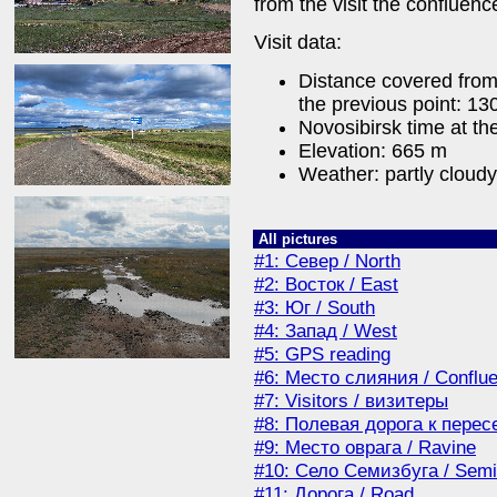
from the visit the confluen
Visit data:
Distance covered from
the previous point: 13
Novosibirsk time at th
Elevation: 665 m
Weather: partly cloudy
All pictures
#1: Север / North
#2: Восток / East
#3: Юг / South
#4: Запад / West
#5: GPS reading
#6: Место слияния / Conflu
#7: Visitors / визитеры
#8: Полевая дорога к пересе
#9: Место оврага / Ravine
#10: Село Семизбуга / Semi
#11: Дорога / Road