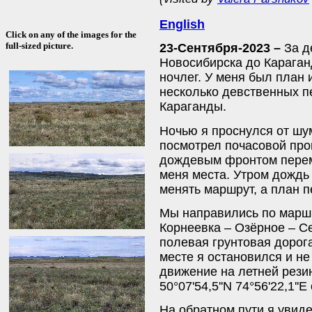
English
Click on any of the images for the
full-sized picture.
23-Сентября-2023 –
За д
Новосибирска до Караган
ночлег. У меня был план 
несколько девственных п
Караганды.
Ночью я проснулся от шу
посмотрел почасовой про
дождевым фронтом перем
меня места. Утром дождь
менять маршрут, а план п
Мы направились по маршр
Корнеевка – Озёрное – С
полевая грунтовая дорог
месте я остановился и не
движение на летней резин
50°07'54,5''N 74°56'22,1'
На обратном пути я увид