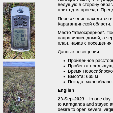
ведущую в сторону овраг
плита для проезда. Прео
Пересечение находится в
Карагандинской области.
Место "атмосферное". По
направились домой, а че
план, начав с посещения
Данные посещения:
Пройденное расстоян
Пробег от предыдуще
Время Новосибирское
Высота: 665 м
Погода: малооблачно,
English
23-Sep-2023 –
In one day,
to Karaganda and stayed at 
desire to open several virgi