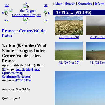
N
{
Main
|
Search
|
Countries
|
Inform
NW
NE
47°N 2°E (visit #6)
W
E
SW
SE
S
France
:
Centre-Val de
Loire
#7: [07-Jun-26]
#5: [22-De
1.2 km (0.7 miles) W of
Sainte-Lizaigne, Indre,
Centre-Val de Loire,
France
#2: [20-Mar-05]
#1: [02-No
Approx. altitude: 134 m (439 ft)
(
[?]
maps:
Google
MapQuest
OpenStreetMap
ConfluenceNavigator
)
Antipode:
47°S 178°W
Accuracy: 5 m (16 ft)
Quality: good