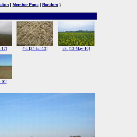
ation
|
Member Page
|
Random
}
c-17]
#4: [24-Jul-13]
#3: [13-May-10]
v-01]