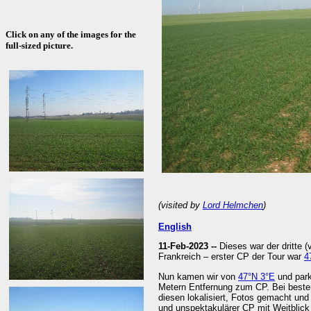
Click on any of the images for the
full-sized picture.
(visited by
Lord Helmchen
)
English
11-Feb-2023 --
Dieses war der dritte 
Frankreich – erster CP der Tour war
4
Nun kamen wir von
47°N 3°E
und park
Metern Entfernung zum CP. Bei beste
diesen lokalisiert, Fotos gemacht und
und unspektakulärer CP mit Weitblick