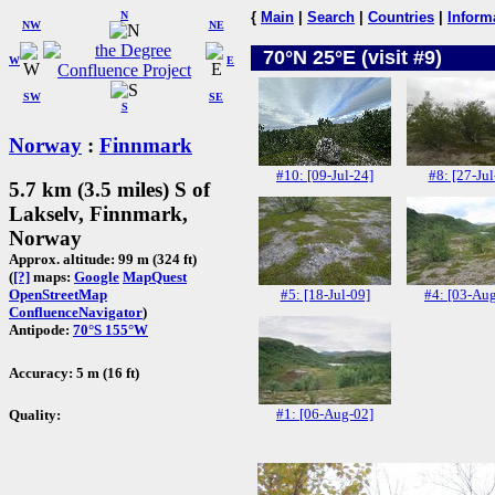
N
{
Main
|
Search
|
Countries
|
Inform
NW
NE
70°N 25°E (visit #9)
W
E
SW
SE
S
Norway
:
Finnmark
#10: [09-Jul-24]
#8: [27-Jul
5.7 km (3.5 miles) S of
Lakselv, Finnmark,
Norway
Approx. altitude: 99 m (324 ft)
(
[?]
maps:
Google
MapQuest
#5: [18-Jul-09]
#4: [03-Au
OpenStreetMap
ConfluenceNavigator
)
Antipode:
70°S 155°W
Accuracy: 5 m (16 ft)
#1: [06-Aug-02]
Quality: