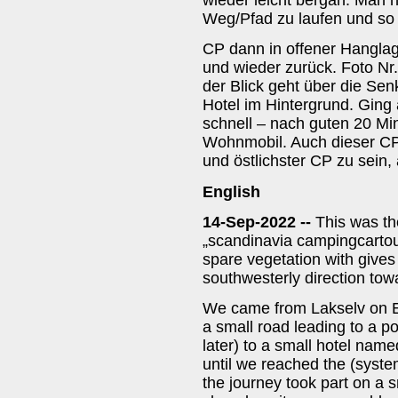
Weg/Pfad zu laufen und so 
CP dann in offener Hanglage
und wieder zurück. Foto N
der Blick geht über die S
Hotel im Hintergrund. Ging
schnell – nach guten 20 Mi
Wohnmobil. Auch dieser CP 
und östlichster CP zu sein, 
English
14-Sep-2022 --
This was th
„scandinavia campingcartour 
spare vegetation with gives
southwesterly direction tow
We came from Lakselv on E 
a small road leading to a p
later) to a small hotel nam
until we reached the (system
the journey took part on a 