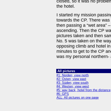
closed, so it was no proble
the hotel.
I started my mission passi
towards the CP. There was a
then passing a “wet area” –
ascending. Then the CP was 
pictures taken and then sa
No. 5 was taken on the way 
opposing climb and hotel in 
minutes to get to the CP an
was my personal northern-
All pictures
#1: Norden; view north
#2: Osten; view east
#3: Süden; view south
#4: Westen; view west
#5: way back, hotel from the distance
#6: GPS
ALL: All pictures on one page