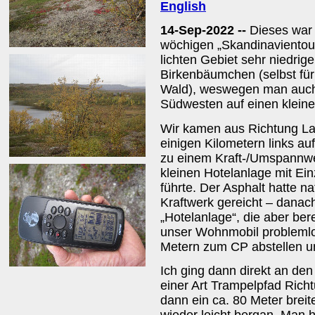
English
14-Sep-2022 --
Dieses war 
wöchigen „Skandinavientour
lichten Gebiet sehr niedrig
Birkenbäumchen (selbst für
Wald), weswegen man auch
Südwesten auf einen kleine
Wir kamen aus Richtung La
einigen Kilometern links a
zu einem Kraft-/Umspannwer
kleinen Hotelanlage mit E
führte. Der Asphalt hatte n
Kraftwerk gereicht – danach
„Hotelanlage“, die aber ber
unser Wohnmobil problemlos
Metern zum CP abstellen u
Ich ging dann direkt an den
einer Art Trampelpfad Rich
dann ein ca. 80 Meter brei
wieder leicht bergan. Man h