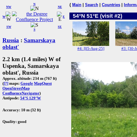
N
{
Main
|
Search
|
Countries
|
Inform
NW
NE
54°N 51°E (visit #2)
W
E
SW
SE
S
Russia
:
Samarskaya
oblast'
#4: [05-Aug-25]
#3: [30-J
2.2 km (1.4 miles) W of
Uspenka, Samarskaya
oblast', Russia
Approx. altitude: 234 m (767 ft)
(
[?]
maps:
Google
MapQuest
OpenStreetMap
ConfluenceNavigator
)
Antipode:
54°S 129°W
Accuracy: 10 m (32 ft)
Quality: good