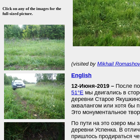
Click on any of the images for the
full-sized picture.
(visited by
Mikhail Romasho
English
12-Июня-2019 –
После по
51°E
мы двигались в стор
деревни Cтарое Якушкино
аквалангом или хотя бы п
Это монументальное твор
По пути на это озеро мы 
деревни Успенка. В отлич
пришлось продираться чер