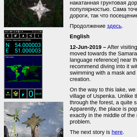
накатанная грунтовая дор
популярностью. Сама точ
дороги, так что посещени
Продолжение
здесь
.
English
12-Jun-2019 –
After visiti
moved towards the Samar
language reference] near th
recommend diving into it wit
swimming with a mask and s
creation.
On the way to this lake, we
village of Uspenka. Unlike 
through the forest, a quite s
Apparently, the place is po
exactly in the middle of the 
problem.
The next story is
here
.