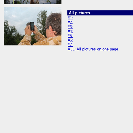
All pictures
#1:
#2:
#3:
#4:
#5:
#6:
#7:
ALL: All pictures on one page