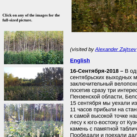
Click on any of the images for the
full-sized picture.
(visited by
Alexander Zajtsev
English
16-Сентября-2018 –
В од
сентябрьских выходных 
заключительный велопохо
посетив сразу три интере
Пензенской области, Бел
15 сентября мы уехали из
11 часов прибыли на ста
к самой высокой точке н
лесу к юго-востоку от Куз
камень с памятной табли
Пообедали и поехали да