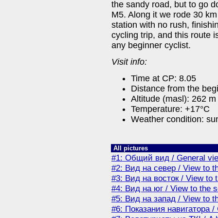
the sandy road, but to go d
M5. Along it we rode 30 km
station with no rush, finishi
cycling trip, and this route 
any beginner cyclist.
Visit info:
Time at CP: 8.05
Distance from the beg
Altitude (masl): 262 m
Temperature: +17°С
Weather condition: su
All pictures
#1: Общий вид / General vi
#2: Вид на север / View to t
#3: Вид на восток / View to 
#4: Вид на юг / View to the 
#5: Вид на запад / View to t
#6: Показания навигатора /