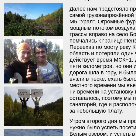
Далее нам предстояло пр
самой грузонапряжённой 
М5 "Урал". Огромные фур
мощным потоком воздуха
трассы вправо на село Б
помчались к границе Пенз
Переехав по мосту реку 
область и потеряли один 
действует время МСК+1. 
пяти километров, но они 
дорога шла в гору, и бы
вязли в песке, ехать было
местного времени мы въех
ни времени на установку 
оставалось, поэтому мы 
санаторий, где и располо
за небольшую плату.
Утром второго дня мы про
нужно было успеть посет
Белым озером, и успеть в