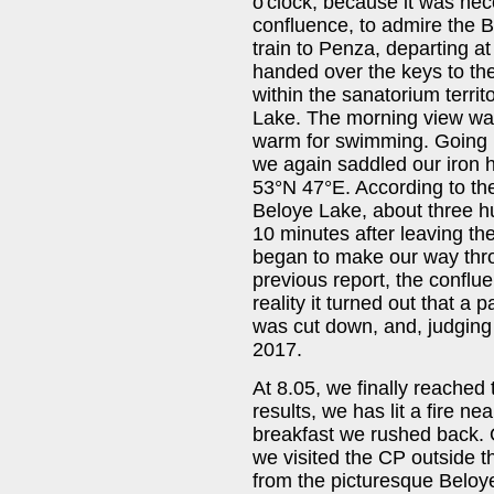
o'clock, because it was nece
confluence, to admire the B
train to Penza, departing a
handed over the keys to the 
within the sanatorium territ
Lake. The morning view was
warm for swimming. Going b
we again saddled our iron 
53°N 47°E. According to the
Beloye Lake, about three h
10 minutes after leaving th
began to make our way thro
previous report, the conflue
reality it turned out that a p
was cut down, and, judging 
2017.
At 8.05, we finally reached 
results, we has lit a fire n
breakfast we rushed back. O
we visited the CP outside t
from the picturesque Beloye