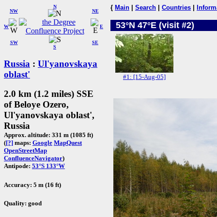
N
{
Main
|
Search
|
Countries
|
Inform
NW
NE
53°N 47°E (visit #2)
W
E
SW
SE
S
Russia
:
Ul'yanovskaya
oblast'
#1: [15-Aug-05]
2.0 km (1.2 miles) SSE
of Beloye Ozero,
Ul'yanovskaya oblast',
Russia
Approx. altitude: 331 m (1085 ft)
(
[?]
maps:
Google
MapQuest
OpenStreetMap
ConfluenceNavigator
)
Antipode:
53°S 133°W
Accuracy: 5 m (16 ft)
Quality: good