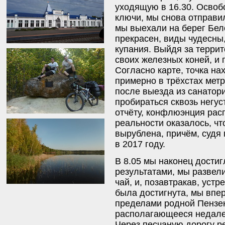
уходящую в 16.30. Освоб
ключи, мы снова отправил
мы выехали на берег Бел
прекрасен, виды чудесны
купания. Выйдя за терри
своих железных коней, и 
Согласно карте, точка на
примерно в трёхстах метра
после выезда из санатори
пробираться сквозь негу
отчёту, конфлюэнция расп
реальности оказалось, чт
вырублена, причём, судя
в 2017 году.
В 8.05 мы наконец дости
результатами, мы развели
чай, и, позавтракав, уст
была достигнута, мы впе
пределами родной Пензен
располагающееся недалек
Через песчаную дорогу ре