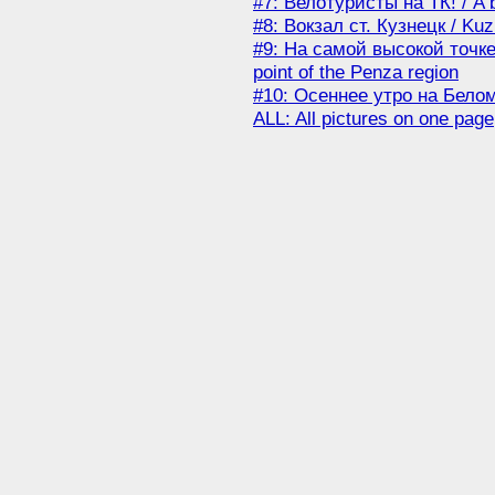
#7: Велотуристы на ТК! / A b
#8: Вокзал ст. Кузнецк / Kuzn
#9: На самой высокой точке
point of the Penza region
#10: Осеннее утро на Белом о
ALL: All pictures on one page