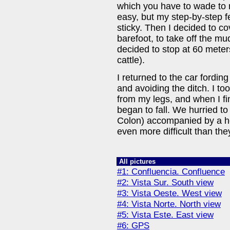
which you have to wade to 
easy, but my step-by-step f
sticky. Then I decided to co
barefoot, to take off the mud
decided to stop at 60 meters
cattle).
I returned to the car fordin
and avoiding the ditch. I t
from my legs, and when I fin
began to fall. We hurried to
Colon) accompanied by a he
even more difficult than the
All pictures
#1: Confluencia. Confluence
#2: Vista Sur. South view
#3: Vista Oeste. West view
#4: Vista Norte. North view
#5: Vista Este. East view
#6: GPS