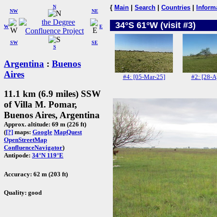
N
{
Main
|
Search
|
Countries
|
Inform
NW
NE
34°S 61°W (visit #3)
W
E
SW
SE
S
Argentina
:
Buenos
Aires
#4: [05-Mar-25]
#2: [28-A
11.1 km (6.9 miles) SSW
of Villa M. Pomar,
Buenos Aires, Argentina
Approx. altitude: 69 m (226 ft)
(
[?]
maps:
Google
MapQuest
OpenStreetMap
ConfluenceNavigator
)
Antipode:
34°N 119°E
Accuracy: 62 m (203 ft)
Quality: good