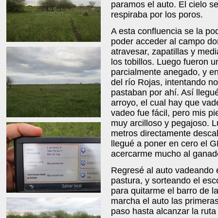
paramos el auto. El cielo 
respiraba por los poros.
A esta confluencia se la po
poder acceder al campo do
atravesar, zapatillas y med
los tobillos. Luego fueron
parcialmente anegado, y en
del río Rojas, intentando 
pastaban por ahí. Así llegu
arroyo, el cual hay que vade
vadeo fue fácil, pero mis p
muy arcilloso y pegajoso. L
metros directamente descal
llegué a poner en cero el G
acercarme mucho al ganad
Regresé al auto vadeando 
pastura, y sorteando el esc
para quitarme el barro de l
marcha el auto las primer
paso hasta alcanzar la ruta 