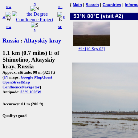
N
{
Main
|
Search
|
Countries
|
Inform
NW
NE
53°N 80°E (visit #2)
W
E
SW
SE
S
Russia
:
Altayskiy kray
#1: [10-Sep-03]
1.1 km (0.7 miles) E of
Shimolino, Altayskiy
kray, Russia
Approx. altitude: 98 m (321 ft)
(
[?]
maps:
Google
MapQuest
OpenStreetMap
ConfluenceNavigator
)
Antipode:
53°S 100°W
Accuracy: 61 m (200 ft)
Quality: good