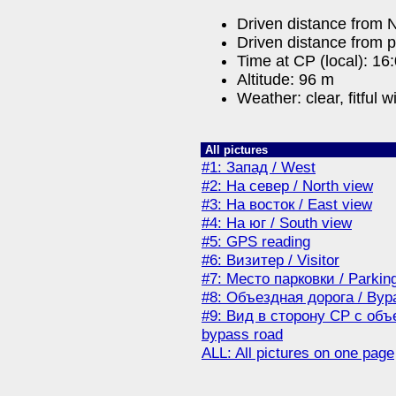
Driven distance from 
Driven distance from 
Time at CP (local): 16
Altitude: 96 m
Weather: clear, fitful 
All pictures
#1: Запад / West
#2: На север / North view
#3: На восток / East view
#4: На юг / South view
#5: GPS reading
#6: Визитер / Visitor
#7: Место парковки / Parking
#8: Объездная дорога / Byp
#9: Вид в сторону СР с объ
bypass road
ALL: All pictures on one page