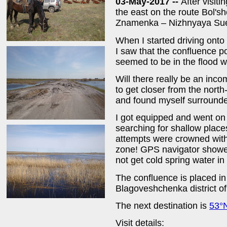
03-May-2017 --
After visiti
the east on the route Bol
Znamenka – Nizhnyaya Sue
When I started driving onto
I saw that the confluence p
seemed to be in the flood w
Will there really be an incom
to get closer from the north
and found myself surrounde
I got equipped and went on
searching for shallow place
attempts were crowned with 
zone! GPS navigator showed
not get cold spring water in
The confluence is placed in 
Blagoveshchenka district of A
The next destination is
53°
Visit details: