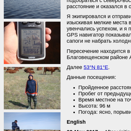
подобраться с северо-вос
расстояние и оказался в 
Я экипировался и отправи
изыскивая мелкие места в
увенчались успехом, и я 
GPS навигатор показывал 
сапоги не набрать холод
Пересечение находится в
Благовещенском районе А
Далее
53°N 81°E
.
Данные посещения:
Пройденное расстоян
Пробег от предыдуще
Время местное на точ
Высота: 96 м
Погода: ясно, порыви
English