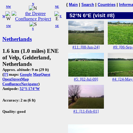
N
{
Main
|
Search
|
Countries
|
Informa
NW
NE
52°N 6°E (visit #8)
W
E
SW
SE
S
Netherlands
#11: [08-Jun-24]
#9: [06-Sep
1.6 km (1.0 miles) ENE
of Velp, Gelderland,
Netherlands
Approx. altitude: 9 m (29 ft)
(
[?]
maps:
Google
MapQuest
#5: [02-Jul-09]
#4: [24-May
OpenStreetMap
ConfluenceNavigator
)
Antipode:
52°S 174°W
Accuracy: 2 m (6 ft)
#1: [11-Feb-01]
Quality: good