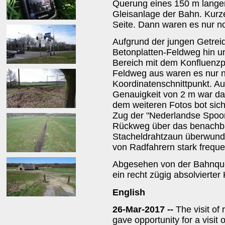
Querung eines 150 m langen
Gleisanlage der Bahn. Kurze
Seite. Dann waren es nur n
Aufgrund der jungen Getrei
Betonplatten-Feldweg hin u
Bereich mit dem Konfluenzp
Feldweg aus waren es nur 
Koordinatenschnittpunkt. A
Genauigkeit von 2 m war da
dem weiteren Fotos bot sic
Zug der "Nederlandse Spoor
Rückweg über das benachba
Stacheldrahtzaun überwund
von Radfahrern stark frequ
Abgesehen von der Bahnque
ein recht zügig absolvierte
English
26-Mar-2017 --
The visit of
gave opportunity for a visit