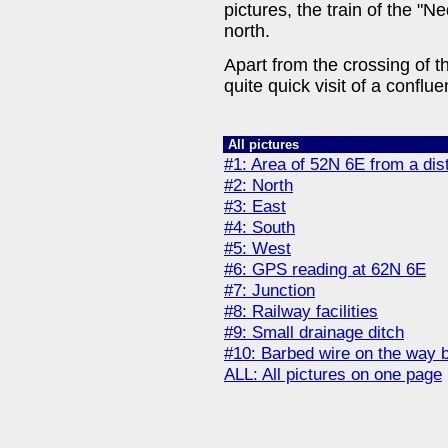
pictures, the train of the 
north.
Apart from the crossing of t
quite quick visit of a conflue
All pictures
#1: Area of 52N 6E from a dis
#2: North
#3: East
#4: South
#5: West
#6: GPS reading at 62N 6E
#7: Junction
#8: Railway facilities
#9: Small drainage ditch
#10: Barbed wire on the way 
ALL: All pictures on one page