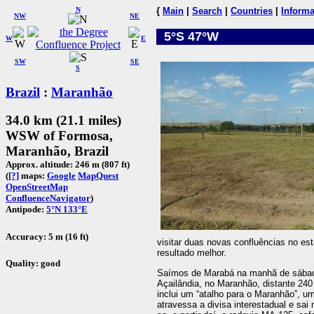
N
{
Main
|
Search
|
Countries
|
Informa
NW
NE
5°S 47°W
W
E
SW
SE
S
Brazil
:
Maranhão
34.0 km (21.1 miles)
WSW of Formosa,
Maranhão, Brazil
Approx. altitude: 246 m (807 ft)
(
[?]
maps:
Google
MapQuest
OpenStreetMap
ConfluenceNavigator
)
Antipode:
5°N 133°E
Accuracy: 5 m (16 ft)
visitar duas novas confluências no e
resultado melhor.
Quality: good
Saímos de Marabá na manhã de sábado
Açailândia, no Maranhão, distante 240
inclui um “atalho para o Maranhão”, um
atravessa a divisa interestadual e sa