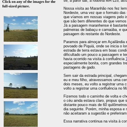
se, a partir daí, a rodovia MA-125, asf
Click on any of the images for the
full-sized picture.
Nossa visita ao Maranhão nos fez lem
Nordeste, uma vez que o formato das 
que víamos em nossas viagens pelo int
que são bem diferentes do que vemos
Já a paisagem maranhense é bastante 
palmeiras de babaçu e carnaúba, e qu
paisagem do restante do Nordeste.
Paramos para almoçar em Açailândia e
povoado de Piquiá, onde se inicia o lo
estrada de terra estava em boas cond
dificultado um pouco a passagem e te
havia ocorrido na visita à confluência
especialmente bonita, com grandes tr
pastagens de gado.
Sem sair da estrada principal, chega
eu e meu filho, atravessamos uma ce
dois meses, eu volto a registrar uma 
volto a registrar uma confluência no 
Fizemos todo o caminho de volta e c
o céu ainda estava claro, propus que 
distante pouco mais de 60 quilômetros
dia seguinte. Porém, minha esposa e 
não aceitaram a sugestão e preferira
Essa narrativa continua na visita à co