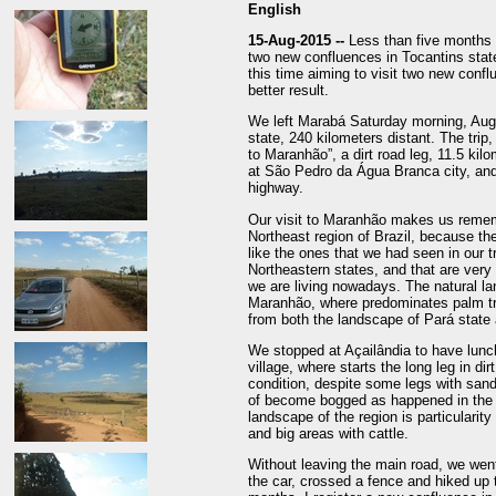
English
15-Aug-2015 --
Less than five months 
two new confluences in Tocantins state,
this time aiming to visit two new confl
better result.
We left Marabá Saturday morning, Augu
state, 240 kilometers distant. The trip
to Maranhão”, a dirt road leg, 11.5 kil
at São Pedro da Água Branca city, and
highway.
Our visit to Maranhão makes us rememb
Northeast region of Brazil, because the
like the ones that we had seen in our tr
Northeastern states, and that are very 
we are living nowadays. The natural la
Maranhão, where predominates palm tre
from both the landscape of Pará state 
We stopped at Açailândia to have lun
village, where starts the long leg in di
condition, despite some legs with san
of become bogged as happened in the v
landscape of the region is particularity
and big areas with cattle.
Without leaving the main road, we went
the car, crossed a fence and hiked up 