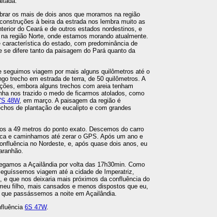
altada.
brar os mais de dois anos que moramos na região
construções à beira da estrada nos lembra muito as
erior do Ceará e de outros estados nordestinos, e
 na região Norte, onde estamos morando atualmente.
característica do estado, com predominância de
e se difere tanto da paisagem do Pará quanto da
 seguimos viagem por mais alguns quilômetros até o
ngo trecho em estrada de terra, de 50 quilômetros. A
ições, embora alguns trechos com areia tenham
nha nos trazido o medo de ficarmos atolados, como
7S 48W
, em março. A paisagem da região é
echos de plantação de eucalipto e com grandes
mos a 49 metros do ponto exato. Descemos do carro
rca e caminhamos até zerar o GPS. Após um ano e
confluência no Nordeste, e, após quase dois anos, eu
Maranhão.
hegamos a Açailândia por volta das 17h30min. Como
seguíssemos viagem até a cidade de Imperatriz,
, e que nos deixaria mais próximos da confluência do
meu filho, mais cansados e menos dispostos que eu,
m que passássemos a noite em Açailândia.
nfluência
6S 47W
.