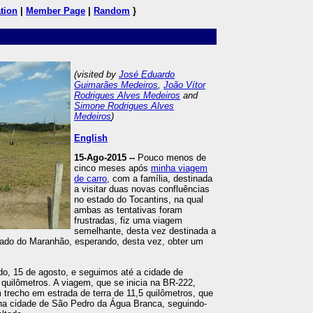
tion
|
Member Page
|
Random
}
(visited by
José Eduardo
Guimarães Medeiros
,
João Vítor
Rodrigues Alves Medeiros
and
Simone Rodrigues Alves
Medeiros
)
English
15-Ago-2015 --
Pouco menos de
cinco meses após
minha viagem
de carro
, com a família, destinada
a visitar duas novas confluências
no estado do Tocantins, na qual
ambas as tentativas foram
frustradas, fiz uma viagem
semelhante, desta vez destinada a
stado do Maranhão, esperando, desta vez, obter um
, 15 de agosto, e seguimos até a cidade de
 quilômetros. A viagem, que se inicia na BR-222,
 trecho em estrada de terra de 11,5 quilômetros, que
i na cidade de São Pedro da Água Branca, seguindo-