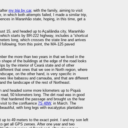
after
my trip by car
, with the family, aiming to visit
 in which both attempts failed, I made a similar trip,
uences in Maranhão state, hoping, in this time, get a
st 15, and headed up to Açailândia city, Maranhão
, which starts by BR-222 highway, includes a “shortcut
ometers long, which crosses the state line and arrives
 following, from this point, the MA-125 paved
er the more than two years in that we lived in the
 shape of the buildings at the edge of the road looks
ips by the interior of Ceará state and of other
different that ones that we see in North region, where
ndscape, on the other hand, is very specific in
es like babassu and carnauba, and that are different
and the landscape of the rest of Northeast.
ch and headed some more kilometers up to Piquiá
rt road, 50 kilometers long. The dirt road was in good
d that hardened the passage and brought us the fear
isit to the confluence
7S 48W
, in March. The
 beautiful, with long legs with eucalyptus plantation
 up to 49 meters to the exact point. I and my son left
to get all GPS zeroes. After one year and two