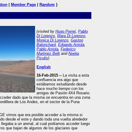
tion
|
Member Page
|
Random
}
(visited by
Hugo Perret
,
Pablo
Di Lorenzo
,
Mara Di Lorenzo
,
Monica Di Lorenzo
,
Gaston
Balonchard
,
Edgardo Arriola
,
Pablo Arriola
,
Federico
Martinez Belli
and
Noelia
Piculis
)
English
16-Feb-2015 --
La visita a esta
confluencia era algo que
estábamos estudiando desde
hace mucho tiempo con los
amigos de Pasión 4X4 Rosario.
 acceder dado que la misma se encuentra en una zona
Cordillera de Los Andes, en el sector de la Puna
GE vimos que era posible acceder a la misma si
do desde el este y dando toda una vuelta alrededor
e llegaba a un arenal, al cual podíamos acceder luego
yos que bajan de algunos de los glaciares que