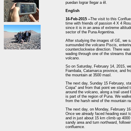
puedan lograr llegar a êl.
English
16-Feb-2015 --
The visit to this Confl
time with friends of passion 4 X 4 Rosa
since it is in an area of extreme altitu
sector of the Puna Argentina.
After studying the images of GE, we s
surrounded the volcano Piscis, entering
counterclockwise direction. There was
wading through one of the streams tha
volcano.
So on Saturday, February 14, 2015, we 
Fiambala, Catamarca province, and fro
the mountain at 3500 masl.
The next day, Sunday 15 February, star
Coipa" and from that point we started 
around the volcano, along a trail used
is part of the region of Puna. We wal
from the harsh wind of the mountain ra
The next day, on Monday, February 16,
Once we already faced heading east to
and in just about 15 km climb up 4000 
sandy area and turn northward, followin
confluence.