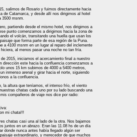
15, salimos de Rosario y fuimos directamente hacia
ia de Catamarca, y desde allí nos dirigimos al hotel
 a 3500 msnm.
rero, partiendo desde el mismo hotel, nos dirigimos a
ese punto comenzamos a dirigirnos hacia la zona de
ando el volcán, transitando una huella que usan los
 paisaje que forma parte de esa región de la Puna.
e a 4100 msnm en un lugar al reparo del inclemente
s hiciera, al menos pasar una noche no tan fría.
o de 2015, iniciamos el acercamiento final a nuestro
n dirección este hacia la confluencia comenzamos a
solo unos 15 km subimos de 4000 a 5400 metros,
un inmenso arenal y girar hacia el norte, siguiendo
donos a la confluencia.
 la altura que teníamos, el intenso frío, el viento
nuestras chatas cada uno por su lado buscando una
mis compañeros de viaje nos dice por radio:
iva:
on mi chata!!!
es chatas casi una al lado de la otra. Nos bajamos
 juntos en un abrazo. Eran las 11.08 hs de un día
gar donde nunca antes había llegado algún ser
aisaje extraordinario, y merecedor de que muchos