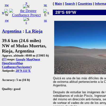
N
{
Main
|
Search
|
Countries
|
Informa
NW
NE
28°S 69°W
W
E
SW
SE
S
Argentina
:
La Rioja
39.6 km (24.6 miles)
NW of Mulas Muertas,
Rioja, Argentina
Approx. altitude: 4848 m (15905 ft)
(
[?]
maps:
Google
MapQuest
OpenStreetMap
ConfluenceNavigator
)
Antipode:
28°N 111°E
Quizá es una de las más difíciles de
Accuracy: 5 m (16 ft)
de extrema altitud perteneciente a la 
Argentina.
Quality: good
Después de estudiar las imágenes de 
rodeábamos el volcán Piscis, Ingresan
del mismo en dirección anti-horaria, s
de sortear el vadeo de uno de los arro