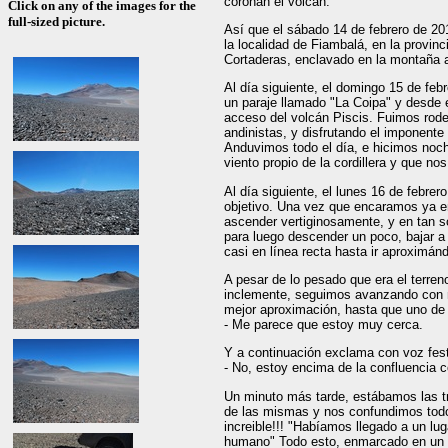
coronan el volcán.
Click on any of the images for the
full-sized picture.
Así que el sábado 14 de febrero de 20
la localidad de Fiambalá, en la provinc
Cortaderas, enclavado en la montaña
Al día siguiente, el domingo 15 de feb
un paraje llamado "La Coipa" y desde 
acceso del volcán Piscis. Fuimos rode
andinistas, y disfrutando el imponente
Anduvimos todo el día, e hicimos noch
viento propio de la cordillera y que no
Al día siguiente, el lunes 16 de febrer
objetivo. Una vez que encaramos ya e
ascender vertiginosamente, y en tan 
para luego descender un poco, bajar a 
casi en línea recta hasta ir aproximán
A pesar de lo pesado que era el terreno,
inclemente, seguimos avanzando con 
mejor aproximación, hasta que uno de 
- Me parece que estoy muy cerca.
Y a continuación exclama con voz fest
- No, estoy encima de la confluencia c
Un minuto más tarde, estábamos las tr
de las mismas y nos confundimos todos
increible!!! "Habíamos llegado a un lu
humano" Todo esto, enmarcado en un p