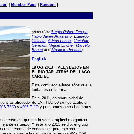
tion
|
Member Page
|
Random
}
(visited by
Sergio Ruben Zerega
,
Pablo Javier Anastasio
,
Eduardo
Cinicola
,
Adrian Lentini
,
Christian
Germain
,
Miguel Lindner
,
Marcelo
Banco
and
Mauricio Persiani
)
English
18-Oct-2013 --
ALLA LEJOS EN
EL RIO TAR, ATRÁS DEL LAGO
CARDIEL
Esta confluencia hace años que la
teníamos en la mira.
En el 2011, en oportunidad de
fluencias alrededor de LATITUD 50 se nos acabó el
0°S 72°O
y
49°S 71°O
y por supuesto nos habíamos
de casa así que ir a buscarla implicaba organizar
mejante esfuerzo. Y este año 2013 se dio: el grupo
os una semana de vacaciones para explorar el
che de oro sería la captura de la remota 49S 72W.