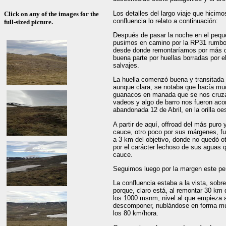
Los detalles del largo viaje que hicimo
Click on any of the images for the
confluencia lo relato a continuación:
full-sized picture.
Después de pasar la noche en el pequ
pusimos en camino por la RP31 rumbo 
desde donde remontaríamos por más de 
buena parte por huellas borradas por e
salvajes.
La huella comenzó buena y transitada h
aunque clara, se notaba que hacía muc
guanacos en manada que se nos cruza
vadeos y algo de barro nos fueron aco
abandonada 12 de Abril, en la orilla oe
A partir de aquí, offroad del más puro y
cauce, otro poco por sus márgenes, fu
a 3 km del objetivo, donde no quedó ot
por el carácter lechoso de sus aguas q
cauce.
Seguimos luego por la margen este per
La confluencia estaba a la vista, sob
porque, claro está, al remontar 30 km
los 1000 msnm, nivel al que empieza a
descomponer, nublándose en forma muy
los 80 km/hora.