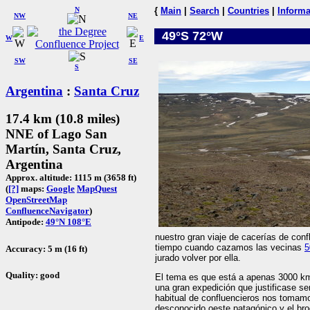
N
{
Main
|
Search
|
Countries
|
Informa
NW
NE
49°S 72°W
W
E
SW
SE
S
Argentina
:
Santa Cruz
17.4 km (10.8 miles)
NNE of Lago San
Martín, Santa Cruz,
Argentina
Approx. altitude: 1115 m (3658 ft)
(
[?]
maps:
Google
MapQuest
OpenStreetMap
ConfluenceNavigator
)
Antipode:
49°N 108°E
nuestro gran viaje de cacerías de con
tiempo cuando cazamos las vecinas
5
Accuracy: 5 m (16 ft)
jurado volver por ella.
Quality: good
El tema es que está a apenas 3000 km 
una gran expedición que justificase se
habitual de confluencieros nos tomam
desconocido oeste patagónico y el bro