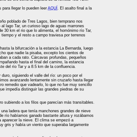
s para llegar lo pueden leer
AQUÍ
. El asalto final a la
eño poblado de Tres Lagos, bien temprano nos
al lago Tar, un curioso lago de aguas marrones
30 km el rio que lo alimenta, el homónimo río Tar,
l tiempo y el resto a campo traviesa por terrenos
asta la bifurcación a la estancia La Bernarda, luego
ho que nadie la pisaba, excepto los cientos de
ban a cada rato. Cárcavas profundas, pequeños
mpañando hasta el final del camino, la estancia
ste del río Tar y a 8.5 km de la confluencia.
 duro, siguiendo el valle del río: un poco por el
imos avanzando lentamente sin cruzarlo hasta llegar
ro remedio que vadearlo, lo que no fue muy sencillo
ue impedía distinguir las grandes piedras de su
o subiendo a los filos que parecían más transitables.
re una ladera que tenía manchones grandes de nieve
 de río habíamos ganado bastante altura y rozábamos
 aparecer la nieve. El clima se empezó a
 gris y había un viento que superaba largamente