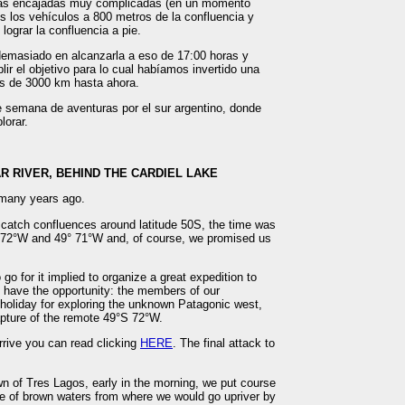
as encajadas muy complicadas (en un momento
 los vehículos a 800 metros de la confluencia y
lograr la confluencia a pie.
demasiado en alcanzarla a eso de 17:00 horas y
ir el objetivo para lo cual habíamos invertido una
s de 3000 km hasta ahora.
le semana de aventuras por el sur argentino, donde
lorar.
AR RIVER, BEHIND THE CARDIEL LAKE
 many years ago.
o catch confluences around latitude 50S, the time was
 72°W and 49° 71°W and, of course, we promised us
 go for it implied to organize a great expedition to
we have the opportunity: the members of our
holiday for exploring the unknown Patagonic west,
apture of the remote 49°S 72°W.
 arrive you can read clicking
HERE
. The final attack to
own of Tres Lagos, early in the morning, we put course
ke of brown waters from where we would go upriver by