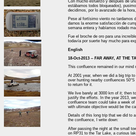
Con mucho esfuerzo y después de un
estábamos todos bloqueados), pusimos
decidimos, por lo avanzado de la hora, 
Pese al fortísimo viento no tardamos 
darnos la enorme satisfacción de cumpl
semana entera y habíamos rodado ma
Fue el broche de oro para una increíb
todavía por suerte hay mucho para exp
English
18-Oct-2013 --
FAR AWAY, AT THE T
This confluence remained in our mind
At 2001 year, when we did a big trip t
over hunting nearby confluences 50°S
to return for it.
We live barely at 3000 km of it; then to
justify the efforts. In the year 2013, 
confluence team could take a week of 
with ultimate objective would be the c
Details of this long trip that we did to
the confluence, I write down:
After passing the night at the small t
on RP31 to the Tar Lake, a curious la