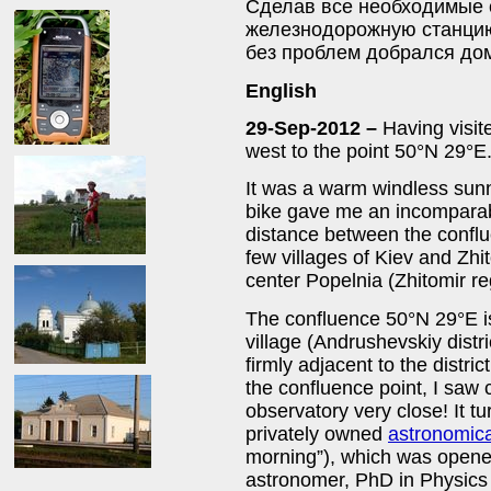
Сделав все необходимые 
железнодорожную станцию 
без проблем добрался дом
English
29-Sep-2012 –
Having visit
west to the point 50°N 29°E
It was a warm windless sunn
bike gave me an incomparab
distance between the conflu
few villages of Kiev and Zhi
center Popelnia (Zhitomir re
The confluence 50°N 29°E is
village (Andrushevskiy distri
firmly adjacent to the distr
the confluence point, I saw c
observatory very close! It tu
privately owned
astronomica
morning”), which was opene
astronomer, PhD in Physics