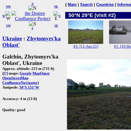
N
{
Main
|
Search
|
Countries
|
Informa
NW
NE
50°N 29°E (visit #2)
W
E
SW
SE
S
Ukraine
:
Zhytomyrs'ka
Oblast'
#3: [11-Apr-21]
#1: [19-De
Galchin, Zhytomyrs'ka
Oblast', Ukraine
Approx. altitude: 223 m (731 ft)
(
[?]
maps:
Google
MapQuest
OpenStreetMap
ConfluenceNavigator
)
Antipode:
50°S 151°W
Accuracy: 4 m (13 ft)
Quality: good