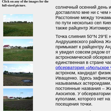
Click on any of the images for the
full-sized picture.
солнечный осенний день 
доставляло мне ни с чем 
Расстояние между точками
по пути несколько сел Ки
также райцентр Житомирс
Точка слияния 50°N 29°E 
Андрушевского района Жи
примыкает к райцентру Ан
я увидел совсем рядом от
астрономической обсерват
единственная в стране ч
обсерватория «Июльское 
астроном, кандидат физик
Иващенко. Здесь зафикси
называемых астероидами.
постоянные названия – Ж
Акосипов. У обсерватории
куполами, которого нет 
посещения точки.