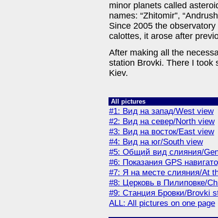
minor planets called astero
names: “Zhitomir”, “Andrush
Since 2005 the observatory 
calottes, it arose after previ
After making all the necessa
station Brovki. There I took
Kiev.
All pictures
#1: Вид на запад/West view
#2: Вид на север/North view
#3: Вид на восток/East view
#4: Вид на юг/South view
#5: Общий вид слияния/Gen
#6: Показания GPS навигато
#7: Я на месте слияния/At t
#8: Церковь в Пилиповке/Chu
#9: Станция Бровки/Brovki st
ALL: All pictures on one page