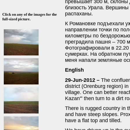
превышает 300 м, склоны 
близость Урала. Вершины
распаханы.
Click on any of the images for the
full-sized picture.
К Романовке подъехали уж
направлении точки по по
километры по бездорожью
преградила пашня – 700 
Фотографировали в 22.20
сумерках. На обратном пу
меня напали земляные ос
English
29-Jun-2012 –
The confluen
district (Orenburg region) 
village. One can better rea
Kazan'” then turn to a dirt 
There is rugged country in th
and have steep slopes. Proxim
have a flat top and tilled.