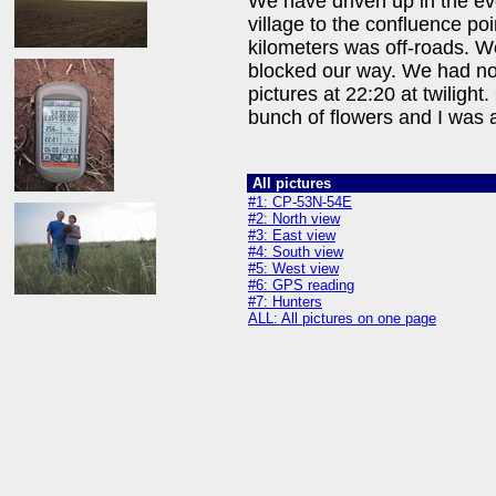
We have driven up in the 
village to the confluence poin
kilometers was off-roads. We
blocked our way. We had no
pictures at 22:20 at twiligh
bunch of flowers and I was 
All pictures
#1: CP-53N-54E
#2: North view
#3: East view
#4: South view
#5: West view
#6: GPS reading
#7: Hunters
ALL: All pictures on one page