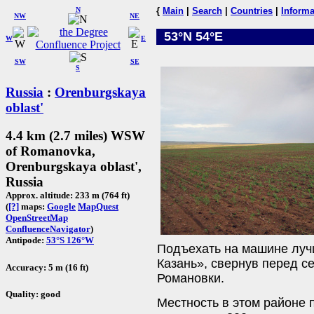
N
{
Main
|
Search
|
Countries
|
Informa
NW
NE
53°N 54°E
W
E
SW
SE
S
Russia
:
Orenburgskaya
oblast'
4.4 km (2.7 miles) WSW
of Romanovka,
Orenburgskaya oblast',
Russia
Approx. altitude: 233 m (764 ft)
(
[?]
maps:
Google
MapQuest
OpenStreetMap
ConfluenceNavigator
)
Antipode:
53°S 126°W
Подъехать на машине луч
Казань», свернув перед с
Accuracy: 5 m (16 ft)
Романовки.
Quality: good
Местность в этом районе 