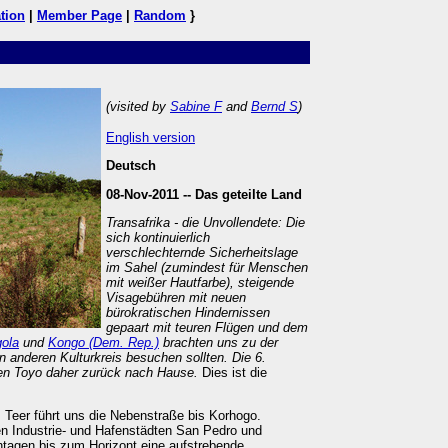
tion
|
Member Page
|
Random
}
(visited by
Sabine F
and
Bernd S
)
English version
Deutsch
08-Nov-2011 --
Das geteilte Land
Transafrika - die Unvollendete: Die
sich kontinuierlich
verschlechternde Sicherheitslage
im Sahel (zumindest für Menschen
mit weißer Hautfarbe), steigende
Visagebühren mit neuen
bürokratischen Hindernissen
gepaart mit teuren Flügen und dem
ola
und
Kongo (Dem. Rep.)
brachten uns zu der
en anderen Kulturkreis besuchen sollten. Die 6.
ren Toyo daher zurück nach Hause.
Dies ist die
 Teer führt uns die Nebenstraße bis Korhogo.
n Industrie- und Hafenstädten San Pedro und
tagen bis zum Horizont eine aufstrebende