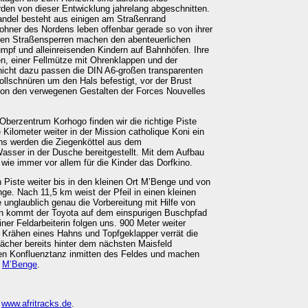
rden von dieser Entwicklung jahrelang abgeschnitten.
andel besteht aus einigen am Straßenrand
ohner des Nordens leben offenbar gerade so von ihrer
den Straßensperren machen den abenteuerlichen
mpf und alleinreisenden Kindern auf Bahnhöfen. Ihre
n, einer Fellmütze mit Ohrenklappen und der
nicht dazu passen die DIN A6-großen transparenten
llschnüren um den Hals befestigt, vor der Brust
von den verwegenen Gestalten der Forces Nouvelles
berzentrum Korhogo finden wir die richtige Piste
Kilometer weiter in der Mission catholique Koni ein
uns werden die Ziegenköttel aus dem
sser in der Dusche bereitgestellt. Mit dem Aufbau
 wie immer vor allem für die Kinder das Dorfkino.
 Piste weiter bis in den kleinen Ort M’Benge und von
ge. Nach 11,5 km weist der Pfeil in einen kleinen
 unglaublich genau die Vorbereitung mit Hilfe von
rn kommt der Toyota auf dem einspurigen Buschpfad
ner Feldarbeiterin folgen uns. 900 Meter weiter
 Krähen eines Hahns und Topfgeklapper verrät die
ächer bereits hinter dem nächsten Maisfeld
den Konfluenztanz inmitten des Feldes und machen
h
M’Benge
.
r
www.afritracks.de
.