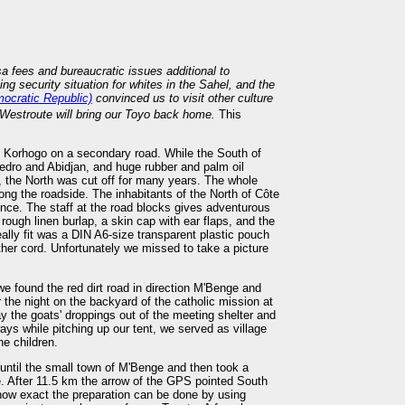
sa fees and bureaucratic issues additional to
ng security situation for whites in the Sahel, and the
ocratic Republic)
convinced us to visit other culture
Westroute will bring our Toyo back home.
This
to Korhogo on a secondary road. While the South of
Pedro and Abidjan, and huge rubber and palm oil
, the North was cut off for many years. The whole
ng the roadside. The inhabitants of the North of Côte
tence. The staff at the road blocks gives adventurous
rough linen burlap, a skin cap with ear flaps, and the
ally fit was a DIN A6-size transparent plastic pouch
ther cord. Unfortunately we missed to take a picture
e found the red dirt road in direction M'Benge and
r the night on the backyard of the catholic mission at
y the goats' droppings out of the meeting shelter and
ays while pitching up our tent, we served as village
he children.
 until the small town of M'Benge and then took a
e. After 11.5 km the arrow of the GPS pointed South
ng how exact the preparation can be done by using