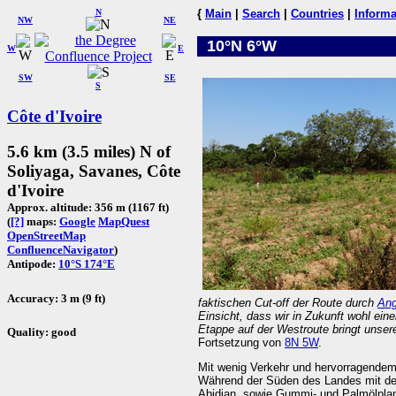
N
{
Main
|
Search
|
Countries
|
Informa
NW
NE
10°N 6°W
W
E
SW
SE
S
Côte d'Ivoire
5.6 km (3.5 miles) N of
Soliyaga, Savanes, Côte
d'Ivoire
Approx. altitude: 356 m (1167 ft)
(
[?]
maps:
Google
MapQuest
OpenStreetMap
ConfluenceNavigator
)
Antipode:
10°S 174°E
Accuracy: 3 m (9 ft)
faktischen Cut-off der Route durch
Ang
Einsicht, dass wir in Zukunft wohl ein
Etappe auf der Westroute bringt unse
Quality: good
Fortsetzung von
8N 5W
.
Mit wenig Verkehr und hervorragendem
Während der Süden des Landes mit de
Abidjan, sowie Gummi- und Palmölplan