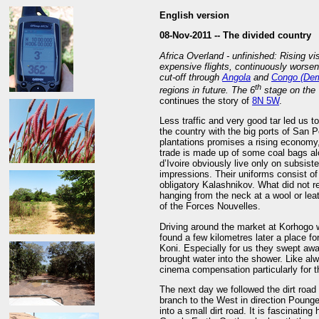
English version
08-Nov-2011 --
The divided country
Africa Overland - unfinished: Rising vi
expensive flights, continuously worseni
cut-off through
Angola
and
Congo (Dem
th
regions in future. The 6
stage on the 
continues the story of
8N 5W
.
Less traffic and very good tar led us 
the country with the big ports of San 
plantations promises a rising economy
trade is made up of some coal bags alo
d’Ivoire obviously live only on subsis
impressions. Their uniforms consist of 
obligatory Kalashnikov. What did not re
hanging from the neck at a wool or lea
of the Forces Nouvelles.
Driving around the market at Korhogo w
found a few kilometres later a place fo
Koni. Especially for us they swept awa
brought water into the shower. Like alw
cinema compensation particularly for t
The next day we followed the dirt road
branch to the West in direction Poung
into a small dirt road. It is fascinati