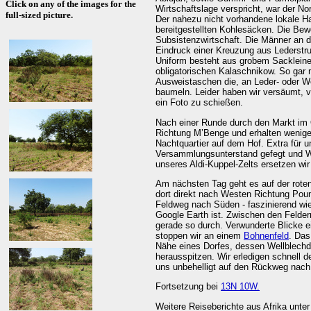
Click on any of the images for the
Wirtschaftslage verspricht, war der No
full-sized picture.
Der nahezu nicht vorhandene lokale H
bereitgestellten Kohlesäcken. Die Bew
Subsistenzwirtschaft. Die Männer an 
Eindruck einer Kreuzung aus Lederstru
Uniform besteht aus grobem Sackleine
obligatorischen Kalaschnikow. So gar 
Ausweistaschen die, an Leder- oder Wo
baumeln. Leider haben wir versäumt, 
ein Foto zu schießen.
Nach einer Runde durch den Markt im O
Richtung M’Benge und erhalten wenige 
Nachtquartier auf dem Hof. Extra für 
Versammlungsunterstand gefegt und Wa
unseres Aldi-Kuppel-Zelts ersetzen wir
Am nächsten Tag geht es auf der roten
dort direkt nach Westen Richtung Poun
Feldweg nach Süden - faszinierend wie
Google Earth ist. Zwischen den Felde
gerade so durch. Verwunderte Blicke ei
stoppen wir an einem
Bohnenfeld
. Das
Nähe eines Dorfes, dessen Wellblechd
herausspitzen. Wir erledigen schnell 
uns unbehelligt auf den Rückweg nac
Fortsetzung bei
13N 10W.
Weitere Reiseberichte aus Afrika unte