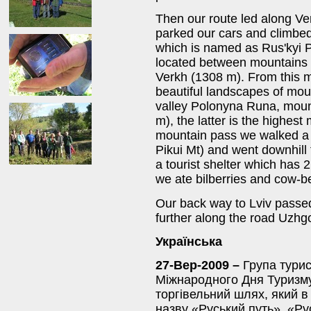
Then our route led along Ve
parked our cars and climbed
which is named as Rus'kyi Pu
located between mountains
Verkh (1308 m). From this 
beautiful landscapes of mou
valley Polonyna Runa, moun
m), the latter is the highest
mountain pass we walked a f
Pikui Mt) and went downhill 
a tourist shelter which has 
we ate bilberries and cow-be
Our back way to Lviv passe
further along the road Uzhg
Українська
27-Вер-2009 –
Група турис
Міжнародного Дня Туризм
торгівельний шлях, який 
назву «Руський путь». «Ру