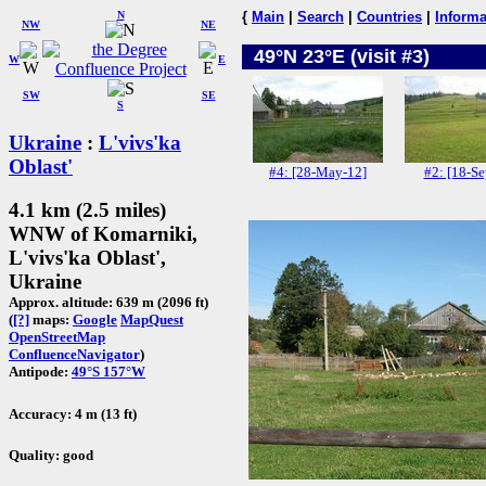
N
{
Main
|
Search
|
Countries
|
Informa
NW
NE
49°N 23°E (visit #3)
W
E
SW
SE
S
Ukraine
:
L'vivs'ka
Oblast'
#4: [28-May-12]
#2: [18-Se
4.1 km (2.5 miles)
WNW of Komarniki,
L'vivs'ka Oblast',
Ukraine
Approx. altitude: 639 m (2096 ft)
(
[?]
maps:
Google
MapQuest
OpenStreetMap
ConfluenceNavigator
)
Antipode:
49°S 157°W
Accuracy: 4 m (13 ft)
Quality: good