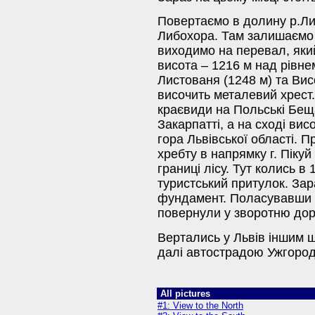
Повертаємо в долину р.Ли
Либохора. Там залишаємо с
виходимо на перевал, яки
висота – 1216 м над рівне
Листованя (1248 м) та Ви
височить металевий хрест.
краєвиди на Польські Беща
Закарпатті, а на сході вис
гора Львівської області. 
хребту в напрямку г. Піку
границі лісу. Тут колись в
туристський притулок. Зар
фундамент. Поласувавши 
повернули у зворотню дор
Вертались у Львів іншим 
далі автострадою Ужгоро
All pictures
#1: View to the North