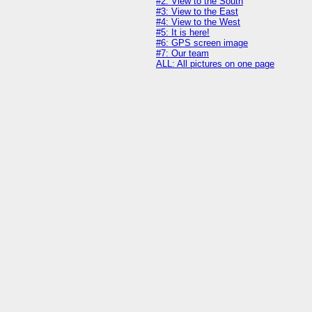
#2: View to the South
#3: View to the East
#4: View to the West
#5: It is here!
#6: GPS screen image
#7: Our team
ALL: All pictures on one page