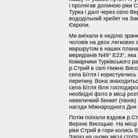
і пролягав долиною ріки С
Турка і далі через село Ве
вододільний хребет на Зака
Європи.
Ми виїхали в неділю зранк
чоловік на двох легкових
маршрутом в наших планах
меридіанів N49° E23°, яка
Комарники Турківського ра
р.Стрий в селі Нижнє Вис
села Бітля і користуючис
перетину. Вона знаходитьс
села Бітля біля господарс
необхідні фото в місці ро
невеличкий бенкет (пікнік) 
нагоди Міжнародного Дня 
Потім поїхали вздовж р.Ст
Верхнє Висоцьке. На місці
ріки Стрий в гори колись 
Зараз на цьому місці стоїт