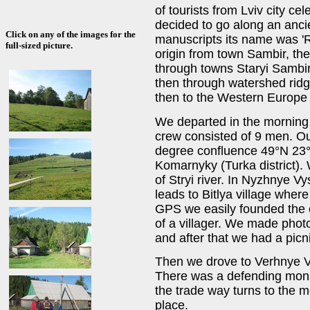
of tourists from Lviv city c
decided to go along an ancie
Click on any of the images for the
manuscripts its name was 'R
full-sized picture.
origin from town Sambir, then
through towns Staryi Sambir
then through watershed ridg
then to the Western Europe 
We departed in the morning 
crew consisted of 9 men. Our
degree confluence 49°N 23°E
Komarnyky (Turka district). 
of Stryi river. In Nyzhnye Vy
leads to Bitlya village wher
GPS we easily founded the co
of a villager. We made phot
and after that we had a picn
Then we drove to Verhnye Vys
There was a defending mon
the trade way turns to the m
place.