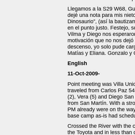
Llegamos a la S29 W68, Gu
dejé una nota para mis niet
Dinosaurio”, (así la bautiz
en el punto justo. Festejo,
Vilma y Diego nos esperaro
motivación que no nos dejó 
descenso, yo solo pude carg
Matías y Eliana. Gonzalo y 
English
11-Oct-2009-
Point meeting was Villa Unio
traveled from Carlos Paz 5
(2), Vera (5) and Diego San
from San Martín. With a str
PM already were on the way t
base camp as-is had schedule
Crossed the River with the c
the Toyota and in less than