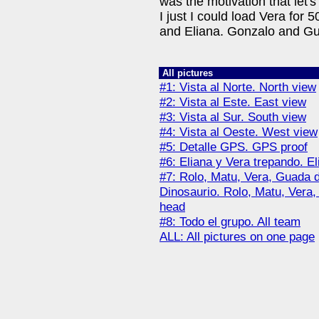
was the motivation that let's
I just I could load Vera for 
and Eliana. Gonzalo and G
All pictures
#1: Vista al Norte. North view
#2: Vista al Este. East view
#3: Vista al Sur. South view
#4: Vista al Oeste. West view
#5: Detalle GPS. GPS proof
#6: Eliana y Vera trepando. El
#7: Rolo, Matu, Vera, Guada 
Dinosaurio. Rolo, Matu, Vera
head
#8: Todo el grupo. All team
ALL: All pictures on one page