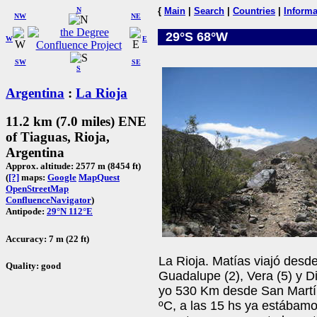
N
{
Main
|
Search
|
Countries
|
Informa
NW
NE
29°S 68°W
W
E
SW
SE
S
Argentina
:
La Rioja
11.2 km (7.0 miles) ENE
of Tiaguas, Rioja,
Argentina
Approx. altitude: 2577 m (8454 ft)
(
[?]
maps:
Google
MapQuest
OpenStreetMap
ConfluenceNavigator
)
Antipode:
29°N 112°E
Accuracy: 7 m (22 ft)
La Rioja. Matías viajó desd
Quality: good
Guadalupe (2), Vera (5) y 
yo 530 Km desde San Martín
ºC, a las 15 hs ya estábamos