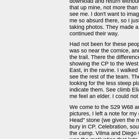
download and return without
that up mine, not more than
see me. I don't want to imag
me so absurd there, so I just
taking photos. They made 
continued their way.
Had not been for these peopl
was so near the cornice, and
the trail. There the differe
showing the CP to the West 
East, in the ravine. I walk
see the rest of the team. T
looking for the less steep pl
indicate them. See climb El
me feel an elder. I could not 
We come to the S29 W68 a
pictures, I left a note for m
Head" stone (we given the n
bury in CP. Celebration, so
the camp. Vilma and Diego w