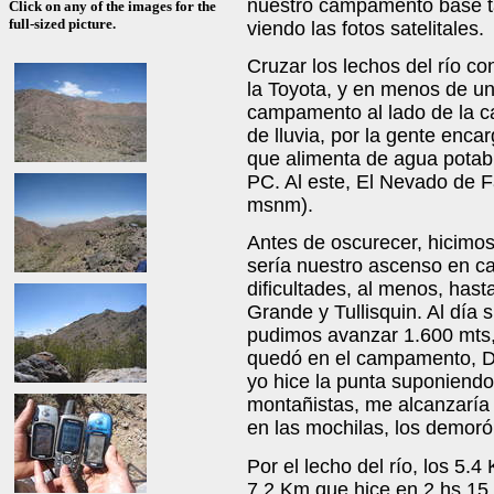
nuestro campamento base t
Click on any of the images for the
full-sized picture.
viendo las fotos satelitales.
Cruzar los lechos del río co
la Toyota, y en menos de u
campamento al lado de la c
de lluvia, por la gente enc
que alimenta de agua potabl
PC. Al este, El Nevado de F
msnm).
Antes de oscurecer, hicimos
sería nuestro ascenso en c
dificultades, al menos, hasta
Grande y Tullisquin. Al día
pudimos avanzar 1.600 mts,
quedó en el campamento, Di
yo hice la punta suponiendo
montañistas, me alcanzaría 
en las mochilas, los demoró
Por el lecho del río, los 5.
7.2 Km que hice en 2 hs 15