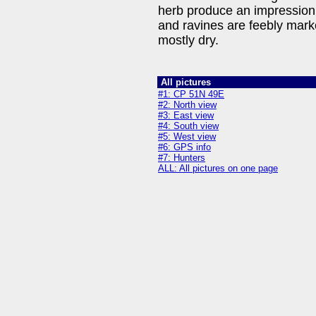
herb produce an impression 
and ravines are feebly marked
mostly dry.
All pictures
#1: CP 51N 49E
#2: North view
#3: East view
#4: South view
#5: West view
#6: GPS info
#7: Hunters
ALL: All pictures on one page