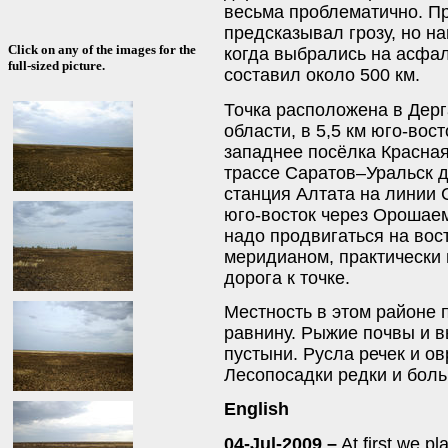
весьма проблематично. Пр
предсказывал грозу, но н
Click on any of the images for the
когда выбрались на асфаль
full-sized picture.
составил около 500 км.
Точка расположена в Дер
области, в 5,5 км юго-вос
западнее посёлка Красная
трассе Саратов–Уральск 
станция Алтата на линии 
юго-восток через Орошае
надо продвигаться на вос
меридианом, практически
дорога к точке.
Местность в этом районе 
равнину. Рыжие почвы и 
пустыни. Русла речек и о
Лесопосадки редки и боль
English
04-Jul-2009 –
At first we pl