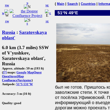
N
{
Main
|
Search
|
Countries
|
Informa
NW
NE
51°N 49°E
W
E
SW
SE
S
Russia
:
Saratovskaya
oblast'
6.0 km (3.7 miles) SSW
of V'yushkov,
Saratovskaya oblast',
Russia
Approx. altitude: 59 m (193 ft)
(
[?]
maps:
Google
MapQuest
OpenStreetMap
ConfluenceNavigator
)
Antipode:
51°S 131°W
был не готов. Пришлось к
заволжские степи. К точк
Accuracy: 5 m (16 ft)
от посёлка Уфимовский. П
информирующий о въезде 
Quality: good
дорогам можно проехать т