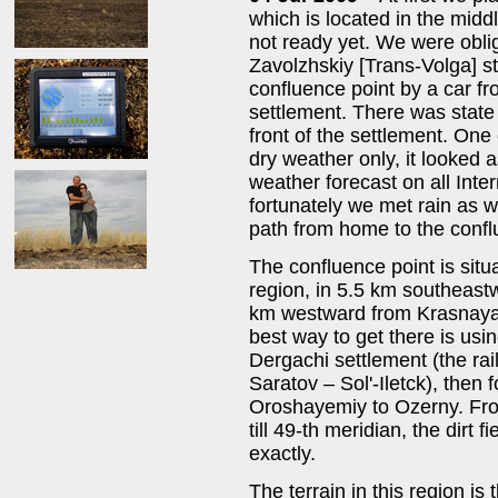
which is located in the midd
not ready yet. We were oblig
Zavolzhskiy [Trans-Volga] 
confluence point by a car f
settlement. There was state 
front of the settlement. One 
dry weather only, it looked 
weather forecast on all Inte
fortunately we met rain as w
path from home to the conf
The confluence point is situ
region, in 5.5 km southeast
km westward from Krasnaya 
best way to get there is usi
Dergachi settlement (the rail
Saratov – Sol'-Iletck), then 
Oroshayemiy to Ozerny. Fro
till 49-th meridian, the dirt
exactly.
The terrain in this region is 